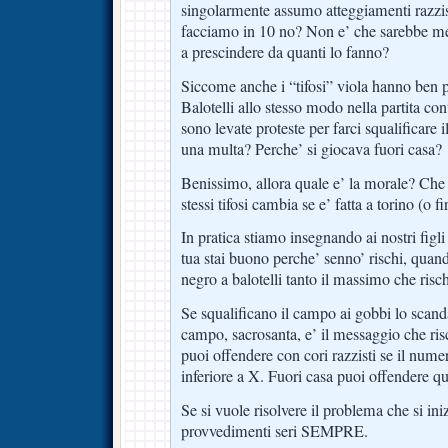
singolarmente assumo atteggiamenti razzis
facciamo in 10 no? Non e’ che sarebbe m
a prescindere da quanti lo fanno?
Siccome anche i “tifosi” viola hanno ben 
Balotelli allo stesso modo nella partita cont
sono levate proteste per farci squalificare
una multa? Perche’ si giocava fuori casa?
Benissimo, allora quale e’ la morale? Che l
stessi tifosi cambia se e’ fatta a torino (o 
In pratica stiamo insegnando ai nostri figli
tua stai buono perche’ senno’ rischi, quand
negro a balotelli tanto il massimo che risc
Se squalificano il campo ai gobbi lo scanda
campo, sacrosanta, e’ il messaggio che risc
puoi offendere con cori razzisti se il nume
inferiore a X. Fuori casa puoi offendere q
Se si vuole risolvere il problema che si in
provvedimenti seri SEMPRE.