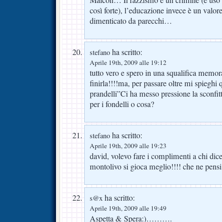
Maicon… Il razzismo è un crimine (e uso
così forte), l’educazione invece è un valo
dimenticato da parecchi…
ha scritto:
stefano
Aprile 19th, 2009 alle 19:12
tutto vero e spero in una squalifica memor
finirla!!!!ma, per passare oltre mi spieghi 
prandelli”Ci ha messo pressione la sconfi
per i fondelli o cosa?
ha scritto:
stefano
Aprile 19th, 2009 alle 19:23
david, volevo fare i complimenti a chi dic
montolivo si gioca meglio!!!! che ne pensi
ha scritto:
s@x
Aprile 19th, 2009 alle 19:49
Aspetta & Spera:)……….