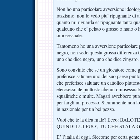
Non ho una particolare avversione ideologi
razzismo, non lo vedo piu’ ripugnante di al
quanto mi riguarda e’ ripugnante tanto qua
qualcuno che e’ pelato o grasso o nano o 
omosessuale.
Tantomeno ho una avversione particolare p
negro, non vedo questa grossa differenza t
uno che dice negro, uno che dice zingaro.
Sono convinto che se un giocatore come gi
preferisce salutare uno del suo paese piut
che preferisce salutare un cattolico piutto
eterosessuale piuttosto che un omosessuale
squalifiche e multe. Magari avrebbero pure
per fargli un processo. Sicuramente non l
in nazionale per un bel pezzo.
Vuoi che te la dica male? Ecco: BALO
QUINDI LUI PUO’, TU CHE STAI A
E’ l’italia di oggi. Siccome per certa gent