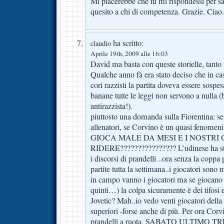
Mi piacerebbe che tu mi rispondessi per sa
quesito a chi di competenza. Grazie. Ciao.
ha scritto:
claudio
Aprile 19th, 2009 alle 16:03
David ma basta con queste storielle, tanto
Qualche anno fà era stato deciso che in caso
cori razzisti la partita doveva essere sosp
banane tutte le leggi non servono a nulla 
antirazzista!).
piuttosto una domanda sulla Fiorentina: s
allenatori, se Corvino è un quasi feno
GIOCA MALE DA MESI E I NOSTRI
RIDERE???????????????? L’udinese ha stra
i discorsi di prandelli ..ora senza la copp
partite tutta la settimana..i giocatori s
in campo vanno i giocatori ma se giocano 
quinti…) la colpa sicuramente è dei tifosi e
Jovetic? Mah..io vedo venti giocatori della 
superiori -forse anche di più. Per ora Cor
prandelli a ruota. SABATO ULTIMO TRENO