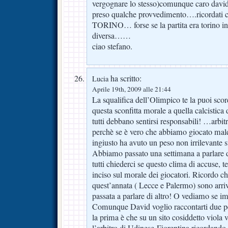
vergognare lo stesso)comunque caro davi
preso qualche provvedimento….ricordati c
TORINO… forse se la partita era torino int
diversa……
ciao stefano.
ha scritto:
Lucia
Aprile 19th, 2009 alle 21:44
La squalifica dell’Olimpico te la puoi sc
questa sconfitta morale a quella calcistica 
tutti debbano sentirsi responsabili! …arbit
perchè se è vero che abbiamo giocato male
ingiusto ha avuto un peso non irrilevante s
Abbiamo passato una settimana a parlare 
tutti chiederci se questo clima di accuse, t
inciso sul morale dei giocatori. Ricordo che
quest’annata ( Lecce e Palermo) sono arri
passata a parlare di altro! O vediamo se i
Comunque David voglio raccontarti due pe
la prima è che su un sito cosiddetto viola v
l’arbitro di Udinese-Fiorentina ricordando