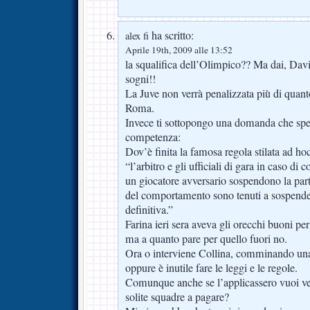
ha scritto:
alex fi
Aprile 19th, 2009 alle 13:52
la squalifica dell’Olimpico?? Ma dai, Dav
sogni!!
La Juve non verrà penalizzata più di quanto
Roma.
Invece ti sottopongo una domanda che spero
competenza:
Dov’è finita la famosa regola stilata ad ho
“l’arbitro e gli ufficiali di gara in caso di c
un giocatore avversario sospendono la parti
del comportamento sono tenuti a sospender
definitiva.”
Farina ieri sera aveva gli orecchi buoni p
ma a quanto pare per quello fuori no.
Ora o interviene Collina, comminando una 
oppure è inutile fare le leggi e le regole.
Comunque anche se l’applicassero vuoi v
solite squadre a pagare?