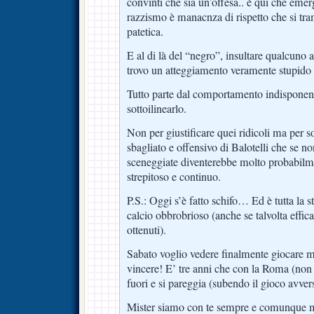
convinti che sia un’offesa.. è qui che emer
razzismo è manacnza di rispetto che si tra
patetica.
E al di là del “negro”, insultare qualcuno a
trovo un atteggiamento veramente stupido
Tutto parte dal comportamento indisponente
sottoilinearlo.
Non per giustificare quei ridicoli ma per s
sbagliato e offensivo di Balotelli che se no
sceneggiate diventerebbe molto probabilm
strepitoso e continuo.
P.S.: Oggi s’è fatto schifo… Ed è tutta la s
calcio obbrobrioso (anche se talvolta effic
ottenuti).
Sabato voglio vedere finalmente giocare 
vincere! E’ tre anni che con la Roma (non
fuori e si pareggia (subendo il gioco avvers
Mister siamo con te sempre e comunque ma