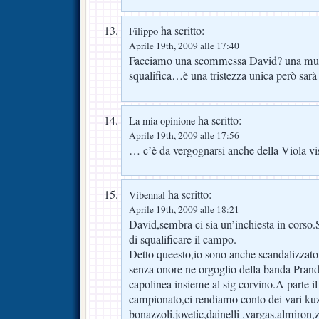
ha scritto:
Filippo
Aprile 19th, 2009 alle 17:40
Facciamo una scommessa David? una mult
squalifica…è una tristezza unica però sarà 
ha scritto:
La mia opinione
Aprile 19th, 2009 alle 17:56
… c’è da vergognarsi anche della Viola vis
ha scritto:
Vibennal
Aprile 19th, 2009 alle 18:21
David,sembra ci sia un’inchiesta in corso
di squalificare il campo.
Detto queesto,io sono anche scandalizzato
senza onore ne orgoglio della banda Prande
capolinea insieme al sig corvino.A parte il
campionato,ci rendiamo conto dei vari k
bonazzoli,jovetic,dainelli ,vargas,almiron,