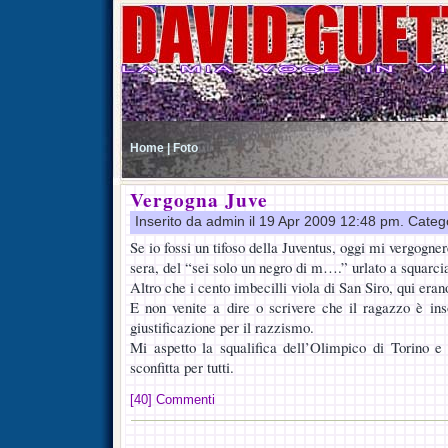
Home |
Foto
Vergogna Juve
Inserito da admin il 19 Apr 2009 12:48 pm. Categ
Se io fossi un tifoso della Juventus, oggi mi vergogner
sera, del “sei solo un negro di m….” urlato a squarcia
Altro che i cento imbecilli viola di San Siro, qui eran
E non venite a dire o scrivere che il ragazzo è ins
giustificazione per il razzismo.
Mi aspetto la squalifica dell’Olimpico di Torino e
sconfitta per tutti.
[40] Commenti