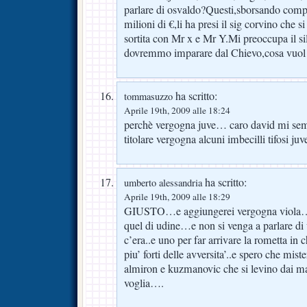
parlare di osvaldo?Questi,sborsando comp
milioni di €,li ha presi il sig corvino che 
sortita con Mr x e Mr Y.Mi preoccupa il sil
dovremmo imparare dal Chievo,cosa vuol 
ha scritto:
tommasuzzo
Aprile 19th, 2009 alle 18:24
perchè vergogna juve… caro david mi sem
titolare vergogna alcuni imbecilli tifosi j
ha scritto:
umberto alessandria
Aprile 19th, 2009 alle 18:29
GIUSTO…e aggiungerei vergogna viola….
quel di udine…e non si venga a parlare di 
c’era..e uno per far arrivare la rometta i
piu’ forti delle avversita’..e spero che miste
almiron e kuzmanovic che si levino dai m
voglia….