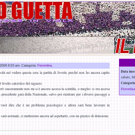
r 2009 8:03 am. Categoria:
Fiorentina
.
Data inse
ità nel vedere questa sera la partita di Jovetic perché non ho ancora capito
sabato, M
Categoria
l livello calcistico del ragazzo.
ò sinceramente non mi si è ancora accesa la scintilla, o meglio: si era accesa
Fiorentina
 precedente gara della Nazionale, salvo poi rientrare per i diversi passaggi a
 vuol dire che è un problema psicologico e allora sarà bene lavorare in
ic sarà normale, ci metteremo ancora ad aspettarlo, con un pizzico di delusione.