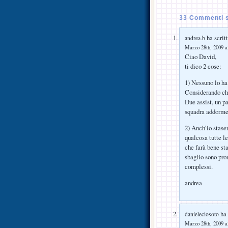
33 Commenti s
ha scritt
andrea.b
Marzo 28th, 2009 a
Ciao David,
ti dico 2 cose:
1) Nessuno lo h
Considerando che 
Due assist, un pa
squadra addorme
2) Anch’io stase
qualcosa tutte l
che farà bene st
sbaglio sono pro
complessi.
andrea
ha 
danieleciosoto
Marzo 28th, 2009 a