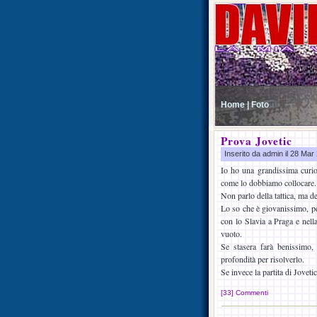
Home |
Foto
Prova Jovetic
Inserito da admin il 28 Ma
Io ho una grandissima curios
come lo dobbiamo collocare.
Non parlo della tattica, ma de
Lo so che è giovanissimo, per
con lo Slavia a Praga e nella
vuoto.
Se stasera farà benissimo,
profondità per risolverlo.
Se invece la partita di Jovet
[33] Commenti