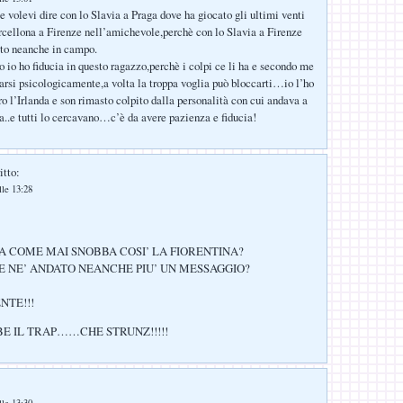
e volevi dire con lo Slavia a Praga dove ha giocato gli ultimi venti
rcellona a Firenze nell’amichevole,perchè con lo Slavia a Firenze
ato neanche in campo.
 io ho fiducia in questo ragazzo,perchè i colpi ce li ha e secondo me
arsi psicologicamente,a volta la troppa voglia può bloccarti…io l’ho
ro l’Irlanda e son rimasto colpito dalla personalità con cui andava a
la..e tutti lo cercavano…c’è da avere pazienza e fiducia!
itto:
lle 13:28
A COME MAI SNOBBA COSI’ LA FIORENTINA?
E NE’ ANDATO NEANCHE PIU’ UN MESSAGGIO?
NTE!!!
E IL TRAP……CHE STRUNZ!!!!!