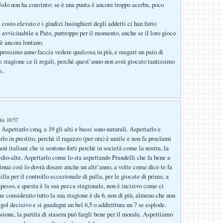
oJo non ha convinto: se è una punta è ancora troppo acerba, poco
costo elevato e i giudizi lusinghieri degli addetti ci han fatto
e avvicinabile a Pato, purtroppo per il momento, anche se il loro gioco
 è ancora lontano.
prossimo anno faccia vedere qualcosa in più, e magari un paio di
ne stagione ce li regali, perchè quest’anno non avrà giocato tantissimo
..
lle 10:57
ttarlo cmq, a 19 gli alti e bassi sono naturali. Aspettarlo e
rlo in prestito, perchè il ragazzo (per ora) è umile e non fa proclami
i italiani che si sentono forti perchè in società come la nostra, la
edio-alte. Aspettarlo come lo sta aspettando Prandelli che fa bene a
tinua così lo dovrà dosare anche un altr’anno, a volte come dice te fa
illa per il controllo eccezionale di palla, per le giocate di prima, a
spesso, e questa è la sua pecca stagionale, non è incisivo come ci
e considerato tutto la sua stagione è da 6, non di più, almeno che non
ol decisivo e si guadagni un bel 6,5 o addirittura un 7 se esplode.
sione, la partita di stasera può fargli bene per il morale. Aspettiamo