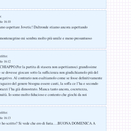
o:
lle 16:10
amo aspettare Jovetic! Daltronde stiamo ancora aspettando
e montenegrino mi sembra molto più umile e meno presuntuoso
ritto:
lle 16:12
 CHIAPPO.Per la partita di stasera non aspettiamoci grandissime
se dovesse giocare sotto la sufficienza non giudichiamolo più del
egativo. Al contrario non esaltiamolo come se fosse definitivamente
ragazzo del genere bisogna essere cauti, la soffa ce l’ha e secondo
razzi l’ha già dimostrato. Manca tanto ancora, cocretezza,
inuità. Io somo molto fiducioso e contento che giochi da noi
ritto:
lle 16:13
 ho scritto? Si vede che ero di furia….BUONA DOMENICA A