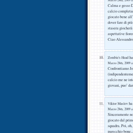
Marzo 28th, 2009 a
Calma e gesso Da
calcio completam
giocato bene all
dover fare di più
stasera giocherà
aspettative fiore
Ciao Alessandro
ha 
Zombie's Head
Marzo 28th, 2009 a
Confrontiamo Jov
(indipendentemen
calcio me ne inte
giovani, puo’ da
ha 
Viktor Maslov
Marzo 28th, 2009 a
Sinceramente no
giocato dal prim
squadra. Poi, oh
parecchio bone