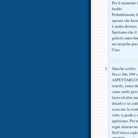
Per il momento J
freddo.
Probabilmente il 
sperare che foss
è molto diverso,
Speriamo che il 
golletti entro fi
ma neanche poco
Ciao
ha scritto:
Tanai
Marzo 28th, 2009 a
ASPETTARLO! Aspe
tenerlo, senza da
come molti giovan
lazio ed altre m
dosarlo e se con
scoccare la scint
volte si perde e 
apettiamo. Per m
segni almeno un g
Nell’ottica esplo