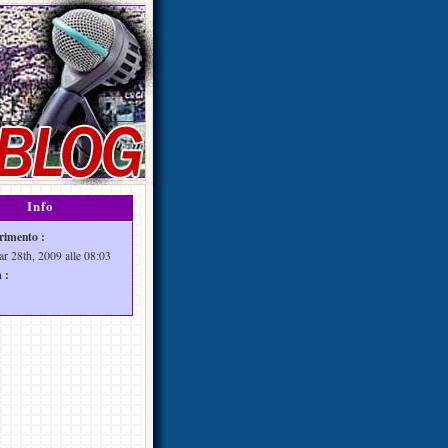
Info
rimento :
ar 28th, 2009 alle 08:03
 :