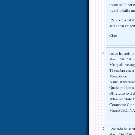
tocca palla per 
travolto dalla an
P.S. contro l’ita
sarei così esigen
Ciao
ha scritto:
marco
Marzo 28th, 2009 a
Ma quali passag
Ti sembra che a 
Montolivo?
A me, sincerame
Quale problema
Oltretutto io t
abbia meritato l’
Comunque Ciao
Marco CECINA
ha scrit
Leonardo
Marzo 28th, 2009 a