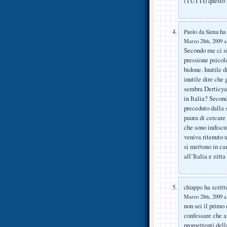
(TUTTI) questo 
ha 
Paolo da Siena
Marzo 28th, 2009 a
Secondo me ci si
pressione psicol
bidone. Inutile d
inutile dire che
sembra Derticya 
in Italia? Secon
preceduto dalla 
paura di cercare
che sono indiscu
veniva ritenuto 
si mettono in ca
all’Italia e zitta
ha scritt
chiappo
Marzo 28th, 2009 a
non sei il primo 
confessare che a
promettenti della