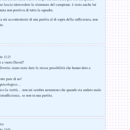
me lascia intravedere le stimmate del campione. è stato anche lui
nata non positiva di tutta la squadra.
lia mi accontenterei di una partita al di sopra della sufficienza, non
te.
lle 12:23
i a vuoto David?
Jovetic siano state date le stesse possibilità che hanno dato a
nte pare di no!
 psicologico…
i dico la verità… non mi sembra nemmeno che quando sia andato male
insufficienza.. se non in una partita.
.
to:
lle 13:01