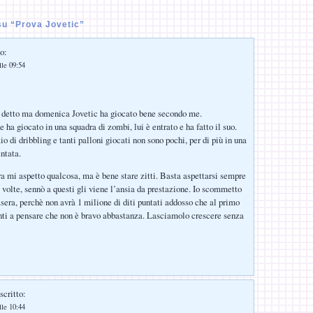
u “Prova Jovetic”
o:
lle 09:54
a detto ma domenica Jovetic ha giocato bene secondo me.
ha giocato in una squadra di zombi, lui è entrato e ha fatto il suo.
io di dribbling e tanti palloni giocati non sono pochi, per di più in una
ntata.
ra mi aspetto qualcosa, ma è bene stare zitti. Basta aspettarsi sempre
e volte, sennò a questi gli viene l’ansia da prestazione. Io scommetto
asera, perchè non avrà 1 milione di diti puntati addosso che al primo
nti a pensare che non è bravo abbastanza. Lasciamolo crescere senza
scritto:
lle 10:44