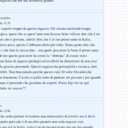
ragazzo che per me diventerà grande!
scritto:
lle 11:35
 aspetta troppo da questo ragazzo. Gli stiamo mettendo troppa
ogica, quasi che se quest’anno non facesse bene volesse dire che è un
ire che è giovane, inutile dire che è al suo primo anno in Italia,
 gioca poco, questo l’abbiamo detto più volte. Sento gente dire che
e che farà la stessa fine…ma quale giocatore fa bene il primo anno
do me questo giocatore ha avuto la “sfortuna” di essere stato
sua fama di ragazzo prodigio ed in effetti ha dimostrato di non aver
 la giocata personale. Questo ragazzo ha personalità e tecnica, doti
tibili. Non bruciamolo perchè questo vale 10 volte Osvaldo che
un fenomeno. Cavolo si parla tanto di puntare sui giovani e poi quando
mpo si pretende che giochino da esperti. Forza Jojo fai tre gol
 tutte ste socere!!!
o:
lle 12:06
che sento parlare in termini non entusiastici di jovetic ma ti devo
 parte pato che è di un altro pianeta non vedo ragazzi così
 sua età in italia. certo è un pò inconsistente per ora ma quando