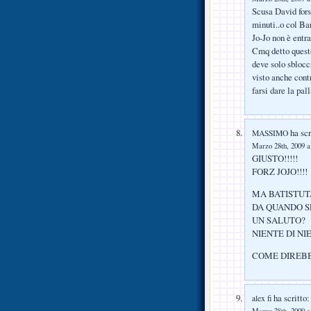
Scusa David fors
minuti..o col Ba
Jo-Jo non è entr
Cmq detto questo
deve solo sblocc
visto anche cont
farsi dare la pal
ha scr
MASSIMO
Marzo 28th, 2009 a
GIUSTO!!!!!
FORZ JOJO!!!!
MA BATISTUT
DA QUANDO S
UN SALUTO?
NIENTE DI NIE
COME DIREBB
ha scritto:
alex fi