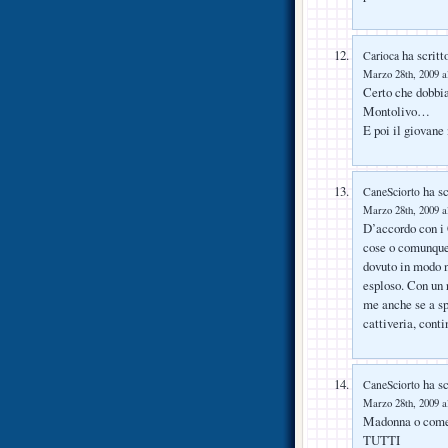
ha scritt
Carioca
Marzo 28th, 2009 a
Certo che dobbi
Montolivo…
E poi il giovan
ha sc
CaneSciorto
Marzo 28th, 2009 a
D’accordo con i
cose o comunque 
dovuto in modo n
esploso. Con un 
me anche se a sp
cattiveria, cont
ha sc
CaneSciorto
Marzo 28th, 2009 a
Madonna o come
TUTTI