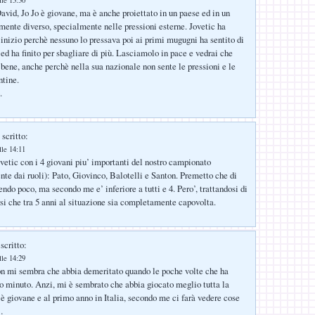
lle 13:30
vid, Jo Jo è giovane, ma è anche proiettato in un paese ed in un
ente diverso, specialmente nelle pressioni esterne. Jovetic ha
’inizio perchè nessuno lo pressava poi ai primi mugugni ha sentito di
 ed ha finito per sbagliare di più. Lasciamolo in pace e vedrai che
 bene, anche perchè nella sua nazionale non sente le pressioni e le
ntine.
.
scritto:
lle 14:11
etic con i 4 giovani piu’ importanti del nostro campionato
te dai ruoli): Pato, Giovinco, Balotelli e Santon. Premetto che di
ndo poco, ma secondo me e’ inferiore a tutti e 4. Pero’, trattandosi di
rsi che tra 5 anni al situazione sia completamente capovolta.
scritto:
lle 14:29
n mi sembra che abbia demeritato quando le poche volte che ha
o minuto. Anzi, mi è sembrato che abbia giocato meglio tutta la
, è giovane e al primo anno in Italia, secondo me ci farà vedere cose
…