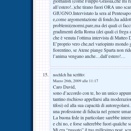
giornalisti (come Filippo Grassia,che mi ris
all’estero!..)che tirano fuori ORA uno sca
GIUGNO.Intervistato la sera al Pentesapor
e,come argomentazione di fondo,ha addott
problemi(enormi,pare,ma dei quali ci facc
gradimenti della Roma (dei quali ci freg
che è venuta l’ottima intervista di Matteo 
E’proprio vero che,nel variopinto mondo gi
fiorentino, se Atene piange Sparta non ri
l’anima vengano anche…dall’estero!…
ha scritto:
nochIch
Marzo 26th, 2009 alle 11:17
Caro David,
sono d’accordo con te, ho un unico appun
tantino rischioso appellarsi alla moderazio
tifosi) ed alla sua capacità di autoregola
una professione di fiducia nel genere uma
La buona fede in particolare sarebbe intere
e chi no, e forse salterebbe fuori qualche s
Mi era “passato” il tuo millesimo post, s