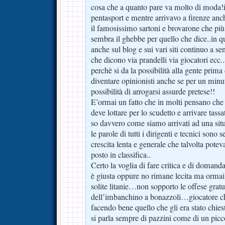
cosa che a quanto pare va molto di moda!ie
pentasport e mentre arrivavo a firenze anc
il famosissimo sartoni e brovarone che più
sembra il ghebbe per quello che dice..in 
anche sul blog e sui vari siti continuo a s
che dicono via prandelli via giocatori ecc
perchè si da la possibilità alla gente prima d
diventare opinionisti anche se per un minuto
possibilità di arrogarsi assurde pretese!!
E’ormai un fatto che in molti pensano che
deve lottare per lo scudetto e arrivare ta
so davvero come siamo arrivati ad una sit
le parole di tutti i dirigenti e tecnici sono
crescita lenta e generale che talvolta pote
posto in classifica..
Certo la voglia di fare critica e di domanda
è giusta oppure no rimane lecita ma ormai 
solite litanie…non sopporto le offese gratu
dell’imbanchino a bonazzoli…giocatore ch
facendo bene quello che gli era stato chies
si parla sempre di pazzini come di un pi