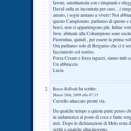
favore, smettiamola con i rimpianti e rileg
David sulla ex incontrata per caso…i rimpi
amaro, i sogni aiutano a vivere! Noi abbi
questo Campionato, parliamo di questo e 
bravi, non ci appartengono più. Infine vorr
Juve, abituate alla Cohampions sono uscit
Fiorentina, quindi , per essere la prima vo
Ora parliamo solo di Bergamo che ci è sem
facciamolo col sorriso.
Forza Cesare e forza ragazzi, siamo tutti c
Un abbraccio
Lucia
ha scritto:
Rocco Riffredi
Marzo 26th, 2009 alle 07:15
Cervello attaccato pronti via.
Da qualche tempo a questa parte penso che 
in sudamerica al posto di coca e fanta veng
mix. Dopo le dichiarazioni di Melo resta da
verità o qualche allucinogeno.