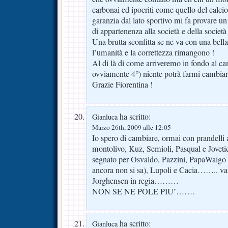
carbonai ed ipocriti come quello del calci
garanzia dal lato sportivo mi fa provare un
di appartenenza alla società e della società a
Una brutta sconfitta se ne va con una bella
l’umanità e la correttezza rimangono !
Al di là di come arriveremo in fondo al c
ovviamente 4°) niente potrà farmi cambiar
Grazie Fiorentina !
ha scritto:
Gianluca
Marzo 26th, 2009 alle 12:05
Io spero di cambiare, ormai con prandelli a
montolivo, Kuz, Semioli, Pasqual e Joveti
segnato per Osvaldo, Pazzini, PapaWaigo 
ancora non si sa), Lupoli e Cacia…….. va
Jorghensen in regia………
NON SE NE POLE PIU’…….
ha scritto:
Gianluca