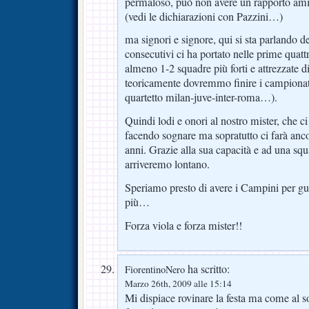
permaloso, può non avere un rapporto amich
(vedi le dichiarazioni con Pazzini…)
ma signori e signore, qui si sta parlando de
consecutivi ci ha portato nelle prime quatt
almeno 1-2 squadre più forti e attrezzate 
teoricamente dovremmo finire i campionat
quartetto milan-juve-inter-roma…).
Quindi lodi e onori al nostro mister, che ci 
facendo sognare ma sopratutto ci farà anc
anni. Grazie alla sua capacità e ad una squ
arriveremo lontano.
Speriamo presto di avere i Campini per gu
più…
Forza viola e forza mister!!
ha scritto:
FiorentinoNero
Marzo 26th, 2009 alle 15:14
Mi dispiace rovinare la festa ma come al so