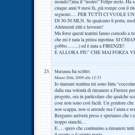
mondo!!)ma il “nostro” Felipe melo. Ha sot
cinque anni 9 mesi fà, già rompe con il ri
seguono…. PER TUTTI CI VUOLE 
DI 30-50 MLN. Se qualcuno li porta, med
Altrimenti zitti e lavorare!
Ma forse questi teatrini fanno comodo a tut
che mi è nata la prima nipotina: SI C
gobbo……..) ed è nata a FIRENZE!
E ALLORA PIU’ CHE MAI FORZA VI
ha scritto:
Marianna
Marzo 26th, 2009 alle 12:33
Io stamani mattina mi sono fatta “coccolare
dalla sua volontà di rimanere a Firenze per
progetto, ora in particolare che qualche sc
cose non sono così facili. Un genitore che h
non scappa, non si arrende ma l’aiuta e res
Bergamo arriverà preso e speriamo che i r
troppo stanchi…
E…. spero che continuino a rimanere tutti 
il quarto o il quinto posto…