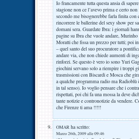
Io francamente tutta questa ansia di sapere
stagione non ce l’avevo prima e certo no
secondo me bisognerebbe farla finita con 
rincorrere le ballerine del sexy show per s
domani sera. Guardate Ibra: i giornali hann
pagine su Ibra che vuole andare, Murinho 
Moratti che fissa un prezzo per tutti; poi 
– quel santo del suo procuratore a pontifi
andare via, che non chiede aumenti di ing
rinforzi. Se questo è vero io sono Yuri Gag
giochini servano solo a riempire i troppi gi
trasmissioni con Biscardi e Mosca che giran
a qualche programma radio ma Radioblù è 
in tal senso). Io voglio pensare che i contr
rispettati, poi chi fa una mossa la deve di
tante notizie e contronotizie da vendere. 
che Firenze ti ama !!!!!
ha scritto:
OMAR
Marzo 26th, 2009 alle 09:46