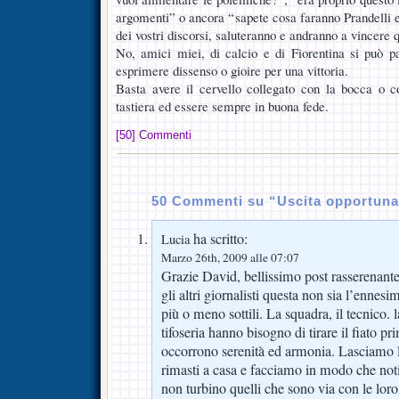
argomenti” o ancora “sapete cosa faranno Prandelli e
dei vostri discorsi, saluteranno e andranno a vincere 
No, amici miei, di calcio e di Fiorentina si può p
esprimere dissenso o gioire per una vittoria.
Basta avere il cervello collegato con la bocca o c
tastiera ed essere sempre in buona fede.
[50] Commenti
50 Commenti su “Uscita opportun
ha scritto:
Lucia
Marzo 26th, 2009 alle 07:07
Grazie David, bellissimo post rasserenant
gli altri giornalisti questa non sia l’ennesi
più o meno sottili. La squadra, il tecnico. 
tifoseria hanno bisogno di tirare il fiato pr
occorrono serenità ed armonia. Lasciamo l
rimasti a casa e facciamo in modo che noti
non turbino quelli che sono via con le loro 