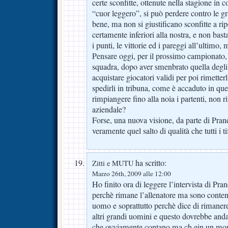
certe sconfitte, ottenute nella stagione in 
“cuor leggero”, si può perdere contro le g
bene, ma non si giustificano sconfitte a ri
certamente inferiori alla nostra, e non bast
i punti, le vittorie ed i pareggi all’ultimo, 
Pensare oggi, per il prossimo campionato,
squadra, dopo aver smenbrato quella degli 
acquistare giocatori validi per poi rimette
spedirli in tribuna, come è accaduto in que
rimpiangere fino alla noia i partenti, non r
aziendale?
Forse, una nuova visione, da parte di Pran
veramente quel salto di qualità che tutti i ti
ha scritto:
Zitti e MUTU
Marzo 26th, 2009 alle 12:00
Ho finito ora di leggere l’intervista di Pra
perchè rimane l’allenatore ma sono conte
uomo e soprattutto perchè dice di rimaner
altri grandi uomini e questo dovrebbe andare
che ovviamente contano ma ch ein un mond