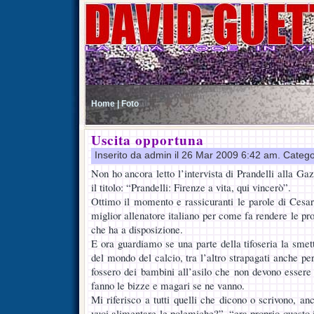
Home |
Foto
Uscita opportuna
Inserito da admin il 26 Mar 2009 6:42 am. Catego
Non ho ancora letto l’intervista di Prandelli alla Ga
il titolo: “Prandelli: Firenze a vita, qui vincerò”.
Ottimo il momento e rassicuranti le parole di Cesare
miglior allenatore italiano per come fa rendere le pro
che ha a disposizione.
E ora guardiamo se una parte della tifoseria la smett
del mondo del calcio, tra l’altro strapagati anche pe
fossero dei bambini all’asilo che non devono essere 
fanno le bizze e magari se ne vanno.
Mi riferisco a tutti quelli che dicono o scrivono, a
vuoi alimentare le polemiche?”, “era proprio questo 