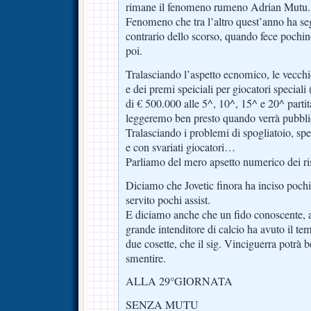
rimane il fenomeno rumeno Adrian Mutu.
Fenomeno che tra l’altro quest’anno ha segn
contrario dello scorso, quando fece pochin
poi.
Tralasciando l’aspetto ecnomico, le vecchi
e dei premi speiciali per giocatori special
di € 500.000 alle 5^, 10^, 15^ e 20^ parti
leggeremo ben presto quando verrà pubbli
Tralasciando i problemi di spogliatoio, sp
e con svariati giocatori…
Parliamo del mero apsetto numerico dei ris
Diciamo che Jovetic finora ha inciso poch
servito pochi assist.
E diciamo anche che un fido conoscente, am
grande intenditore di calcio ha avuto il te
due cosette, che il sig. Vinciguerra potrà
smentire.
ALLA 29°GIORNATA
SENZA MUTU