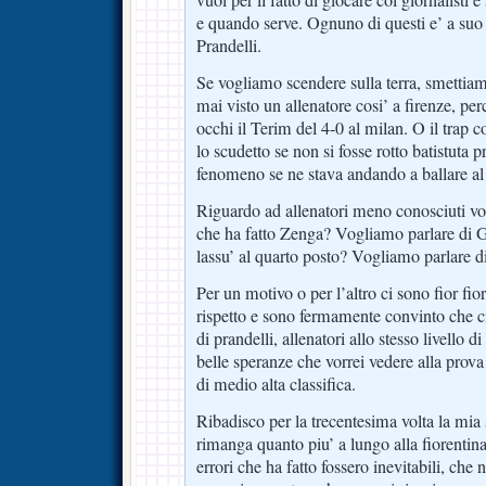
vuoi per il fatto di giocare coi giornalist
e quando serve. Ognuno di questi e’ a su
Prandelli.
Se vogliamo scendere sulla terra, smettiam
mai visto un allenatore cosi’ a firenze, pe
occhi il Terim del 4-0 al milan. O il trap
lo scudetto se non si fosse rotto batistuta 
fenomeno se ne stava andando a ballare al
Riguardo ad allenatori meno conosciuti vo
che ha fatto Zenga? Vogliamo parlare di G
lassu’ al quarto posto? Vogliamo parlare di
Per un motivo o per l’altro ci sono fior fio
rispetto e sono fermamente convinto che ci
di prandelli, allenatori allo stesso livello di
belle speranze che vorrei vedere alla prova
di medio alta classifica.
Ribadisco per la trecentesima volta la mia 
rimanga quanto piu’ a lungo alla fiorentin
errori che ha fatto fossero inevitabili, che n