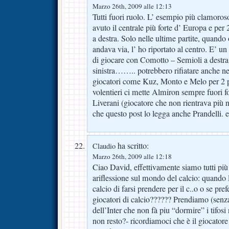
Marzo 26th, 2009 alle 12:13
Tutti fuori ruolo. L’ esempio più clamoros
avuto il centrale più forte d’ Europa e per
a destra. Solo nelle ultime partite, quando
andava via, l’ ho riportato al centro. E’ un
di giocare con Comotto – Semioli a destra
sinistra…….. potrebbero rifiatare anche 
giocatori come Kuz, Monto e Melo per 2 p
volentieri ci mette Almiron sempre fuori f
Liverani (giocatore che non rientrava pi
che questo post lo legga anche Prandelli.
ha scritto:
Claudio
Marzo 26th, 2009 alle 12:18
Ciao David, effettivamente siamo tutti più 
ariflessione sul mondo del calcio: quando l
calcio di farsi prendere per il c..o o se pref
giocatori di calcio?????? Prendiamo (senza 
dell’Inter che non fà piu “dormire” i tifosi
non resto?- ricordiamoci che è il giocatore