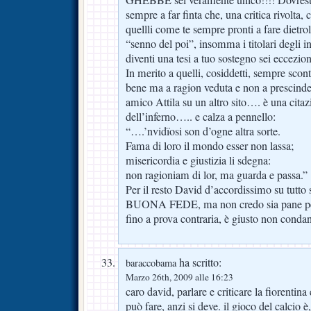
sempre a far finta che, una critica rivolta,
quellli come te sempre pronti a fare dietrol
“senno del poi”, insomma i titolari degli i
diventi una tesi a tuo sostegno sei eccezion
In merito a quelli, cosiddetti, sempre scont
bene ma a ragion veduta e non a prescinder
amico Attila su un altro sito…. è una citaz
dell’inferno….. e calza a pennello:
“….’nvidïosi son d’ogne altra sorte.
Fama di loro il mondo esser non lassa;
misericordia e giustizia li sdegna:
non ragioniam di lor, ma guarda e passa.”
Per il resto David d’accordissimo su tutto 
BUONA FEDE, ma non credo sia pane per t
fino a prova contraria, è giusto non conda
ha scritto:
baraccobama
Marzo 26th, 2009 alle 16:23
caro david, parlare e criticare la fiorentina 
può fare, anzi si deve. il gioco del calcio 