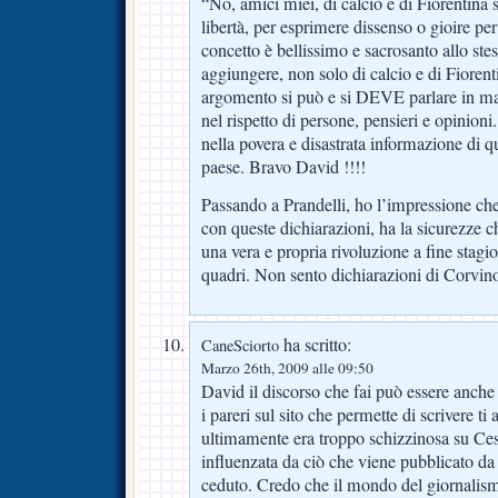
“No, amici miei, di calcio e di Fiorentina
libertà, per esprimere dissenso o gioire pe
concetto è bellissimo e sacrosanto allo st
aggiungere, non solo di calcio e di Fiorent
argomento si può e si DEVE parlare in m
nel rispetto di persone, pensieri e opinion
nella povera e disastrata informazione di q
paese. Bravo David !!!!
Passando a Prandelli, ho l’impressione che,
con queste dichiarazioni, ha la sicurezze ch
una vera e propria rivoluzione a fine stagi
quadri. Non sento dichiarazioni di Corvi
ha scritto:
CaneSciorto
Marzo 26th, 2009 alle 09:50
David il discorso che fai può essere anche 
i pareri sul sito che permette di scrivere ti
ultimamente era troppo schizzinosa su Ce
influenzata da ciò che viene pubblicato da
ceduto. Credo che il mondo del giornalis