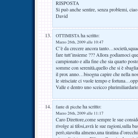
RISPOSTA
Si può anche sentire, senza problemi, ciao
David
ha scritto:
OTTIMISTA
Marzo 26th, 2009 alle 10:47
C’è da crecere ancora tanto…società,squ
fare tutt’insieme ??? Allora godiamoci ques
campionato e alla fine che sia quarto posto,
somme con serenità,quello che si è sbaglia
il prox anno…bisogna capire che nella nos
le strisciate ci vuole tempo e fortuna…opp
Valle e dentro uno sceicco plurimiliardario
ha scritto:
fante di picche
Marzo 26th, 2009 alle 11:17
Caro Direttore,come sempre le sue consider
rivolge ai tifosi,avrà le sue ragioni,sulla 
però,stavolta almeno,una tiratina d’orecchi