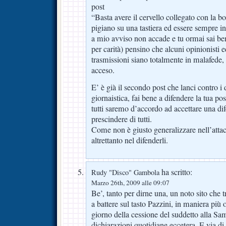
post
“Basta avere il cervello collegato con la b
pigiano su una tastiera ed essere sempre i
a mio avviso non accade e tu ormai sai be
per carità) pensino che alcuni opinionisti 
trasmissioni siano totalmente in malafede,
acceso.
E’ è già il secondo post che lanci contro i d
giornaistica, fai bene a difendere la tua p
tutti saremo d’accordo ad accettare una dif
prescindere di tutti.
Come non è giusto generalizzare nell’attacc
altrettanto nel difenderli.
ha scritto:
Rudy "Disco" Gambola
Marzo 26th, 2009 alle 09:07
Be’, tanto per dirne una, un noto sito che t
a battere sul tasto Pazzini, in maniera più
giorno della cessione del suddetto alla Samp
dichiarazioni quotidiane eccetera. E via di