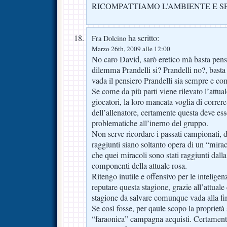
RICOMPATTIAMO L’AMBIENTE E S
ha scritto:
Fra Dolcino
Marzo 26th, 2009 alle 12:00
No caro David, sarò eretico mà basta pen
dilemma Prandelli si? Prandelli no?, bas
vada il pensiero Prandelli sia sempre e co
Se come da più parti viene rilevato l’attua
giocatori, la loro mancata voglia di correr
dell’allenatore, certamente questa deve esse
problematiche all’inerno del gruppo.
Non serve ricordare i passati campionati, d
raggiunti siano soltanto opera di un “mir
che quei miracoli sono stati raggiunti dal
componenti della attuale rosa.
Ritengo inutile e offensivo per le inteligenze
reputare questa stagione, grazie all’attual
stagione da salvare comunque vada alla fi
Se così fosse, per qaule scopo la proprietà
“faraonica” campagna acquisti. Certamente 