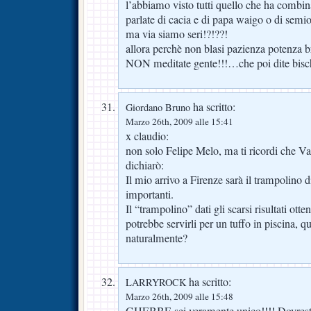
l’abbiamo visto tutti quello che ha combi
parlate di cacia e di papa waigo o di semio
ma via siamo seri!?!??!
allora perchè non blasi pazienza potenza b
NON meditate gente!!!…che poi dite bisch
ha scritto:
Giordano Bruno
Marzo 26th, 2009 alle 15:41
x claudio:
non solo Felipe Melo, ma ti ricordi che Va
dichiarò:
Il mio arrivo a Firenze sarà il trampolino d
importanti.
Il “trampolino” dati gli scarsi risultati otte
potrebbe servirli per un tuffo in piscina, 
naturalmente?
ha scritto:
LARRYROCK
Marzo 26th, 2009 alle 15:48
GHEBBE sei veramente unico!!!! Dovresti f