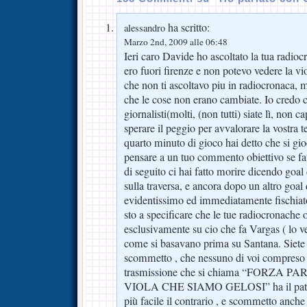
ha scritto:
alessandro
Marzo 2nd, 2009 alle 06:48
Ieri caro Davide ho ascoltato la tua radio
ero fuori firenze e non potevo vedere la vi
che non ti ascoltavo piu in radiocronaca, 
che le cose non erano cambiate. Io credo c
giornalisti(molti, (non tutti) siate lì, non c
sperare il peggio per avvalorare la vostra t
quarto minuto di gioco hai detto che si g
pensare a un tuo commento obiettivo se fa
di seguito ci hai fatto morire dicendo goal
sulla traversa, e ancora dopo un altro goal
evidentissimo ed immediatamente fischiato
sto a specificare che le tue radiocronache 
esclusivamente su cio che fa Vargas ( lo v
come si basavano prima su Santana. Siete 
scommetto , che nessuno di voi compreso i 
trasmissione che si chiama “FORZ
VIOLA CHE SIAMO GELOSI” ha il patenti
più facile il contrario , e scommetto anche