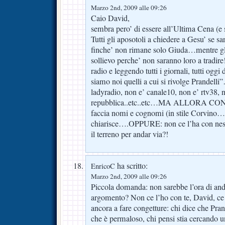
Marzo 2nd, 2009 alle 09:26
Caio David,
sembra pero’ di essere all’Ultima Cena (
Tutti gli aposotoli a chiedere a Gesu’ se sar
finche’ non rimane solo Giuda…mentre gli 
sollievo perche’ non saranno loro a tradir
radio e leggendo tutti i giornali, tutti ogg
siamo noi quelli a cui si rivolge Prandell
ladyradio, non e’ canale10, non e’ rtv38, n
repubblica..etc..etc…MA ALLORA CO
faccia nomi e cognomi (in stile Corvino…)
chiarisce….OPPURE: non ce l’ha con ness
il terreno per andar via?!
ha scritto:
EnricoC
Marzo 2nd, 2009 alle 09:26
Piccola domanda: non sarebbe l’ora di and
argomento? Non ce l’ho con te, David, ce 
ancora a fare congetture: chi dice che Pran
che è permaloso, chi pensi stia cercando u