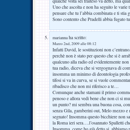
qualche volta sei fraiteso va detto, ma qual
Uno che ascolta e non ha seguito le varie t
pensare che tu l’abbia combinata e ti stia g
Sono contento che Pradelli abbia fugato tut
ha scritto:
marianna
Marzo 2nd, 2009 alle 08:12
Infatti David, le sostituzioni non c’entrano
perchè non è stato per questo che si è arr
qualcuno alla radio ed evidentemente non 
tua radio, diceva che si vergognava di co
insomma un minimo di deontologia profess
tifosi si va in curva, se si vuole commenta
ribadisco che non mi riferisco a te…
Comunque anche stamani il primo comment
penoso e allora vedi bene che non ci si 
un punto? mi sembra una buona cosa, con tu
senza Gila, gamberini out, Melo mezzo e 
segnato! Insomma questo bicchiere non s
la Roma ieri sera….l’osannato Spalletti che
Insomma, come ho già detto si, abbiamo