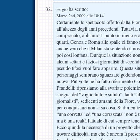
ha scritto:
sergio
Marzo 2nd, 2009 alle 10:14
Certamente lo spettacolo offerto dalla Fior
all’altezza degli anni precedenti. Tuttavia, 
campionato, abbiamo 1 punto in meno e
quarti. Genoa e Roma alle spalle ci fanno s
anche vero che il Milan sta sentendo il no
poi cosi lontana. Dunque la situazione non
alcuni settari e faziosi giornalisti di second
pseudo tifosi vuol fare apparire. Questa sit
personaggi sembrano sguazzare godendon
nuova. Più volte ne ha fatto riferimento C
Prandelli: ripensiamo alla svariate polemic
stregua del “voglio tutto e subito”, tanti “a
giornalisti”, sedicenti amanti della Fiore, 
per conquistare non si sa cosa. Si dimentic
“una corvetta” ed “una corrazzata” non è u
ma è una realtà fattuale di cui sempre tene
Ecco quindi la necessità di un progetto c
trovare difficoltà, ma che è ancora lì presen