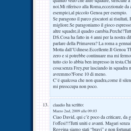
quando vedo che altre squadre, strisciate a
noi.Mi riferisco alla Roma,eccezionale da a
esempio),al piccolo Genoa per esempio.
Se paragono il parco giocatori ai risultati, 
migliore.Se paragoniamo il gioco espresso
altre squadre,il quadro cambia.Perché?Tutt
DS.Cosa ha fatto in 4 anni per la nostra d
parlare della Primavera? La roma a gennai
Motta dall’Udinese.Eccellente.Il Genoa T
zero e si potrebbe continuare ma mi fermo
tutto cio lo abbia ben impresso in testa.C
cosa:senza Frey,pur lasciando in squadra mu
avremmo?Forse 10 di meno.
C’é qualcosa che non quadra,come il silen
mi preoccupa non poco.
ha scritto:
claudio
Marzo 2nd, 2009 alle 09:03
Ciao David, qui c’è poco da criticare, da g
l’offesi!!!Tutti uniti e avanti. Magari senz
Reggina siamo stati “bravi” e non fortunat