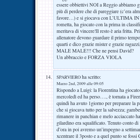
essere obbiettivi NOI a Reggio abbiamo gi
più di perdere che di pareggiare (c’era alm
favore…) e si giocava con L’ULTIMA 
rometta, ha giocato con la prima in classifi
meritava di vincere!Il resto è aria fritta. P
allenatore devono guardare il primo tempo
quarti e dico grazie mister e grazie ra
MALE MALE!!! Che ne pensi David?
Un abbraccio e FORZA VIOLA
ha scritto:
SPARVIERO
Marzo 2nd, 2009 alle 09:05
Rispondo a Luigi: la Fiorentina ha giocato 
mercoledì ed ha perso…., è tornata a Fire
quindi ha avuto 1giorno per preparare la p
che si giocava tutto per la salvezza; gambe
rimanere in panchian e melo acciaccato ha
gilardino era squalificato. Tenuto conto di
d’ora in poi avremo un’impegno a settiman
xcentrare il 3posto e a quel punto se fossi 