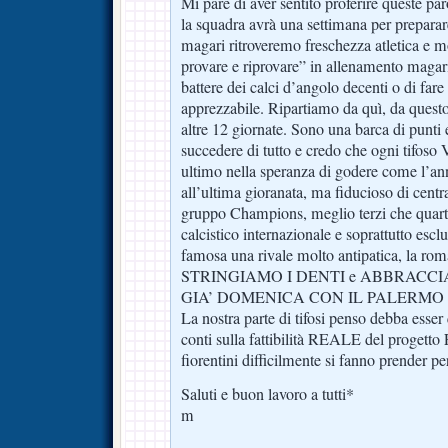
Mi pare di aver sentito proferire queste pa
la squadra avrà una settimana per preparare
magari ritroveremo freschezza atletica e 
provare e riprovare” in allenamento magari
battere dei calci d’angolo decenti o di far
apprezzabile. Ripartiamo da quì, da ques
altre 12 giornate. Sono una barca di punti
succedere di tutto e credo che ogni tifoso Vi
ultimo nella speranza di godere come l’a
all’ultima gioranata, ma fiducioso di centra
gruppo Champions, meglio terzi che quarti
calcistico internazionale e soprattutto escl
famosa una rivale molto antipatica, la r
STRINGIAMO I DENTI e ABBRACC
GIA’ DOMENICA CON IL PALERMO
La nostra parte di tifosi penso debba esser 
conti sulla fattibilità REALE del progetto 
fiorentini difficilmente si fanno prender 
Saluti e buon lavoro a tutti*
m