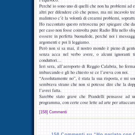
Perché io sono uno di quelli che non ha problemi ad en
altri per difendere ciò che penso, ma mi incavolo tr
malinteso c’è la volontà di crearmi problemi, sopratt
Ho raccontato questo retroscena per spiegare che d
per caso non fosse coinvolta pure Radio Blu nello sfo
esssere in perfetta buonafede, perché noi i messagg
argomenti e poi li leggiamo.
Però non si sa mai, il nostro mondo è pieno di gente
senza acca nel verbo avere, o alcuni ignoranti t
conduttori…
Ieri sera, all’aeroporto di Reggio Calabria, ho ferm
imbarcando e gli ho chiesto se ce l’aveva con noi.
“Assolutamente no”, è stata la sua risposta, e mi so
sembrava strano che non si potesse dire che la dop
l’avrei fatta.
Sarebbe stato grave che Prandelli pensasse ad u
programma, con certe cose lette ad arte per attaccare
[158] Commenti
158 Commenti su “Ho parlato con