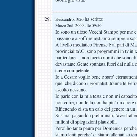
ha scritto:
alessandro.1926
Marzo 2nd, 2009 alle 09:50
Io sono un tifoso Vecchi Stampo per me c’
passano e a soffrire restiamo sempre e solo
A livello mediatico Firenze è al pari di Ma
provincialita’.Ci sono programmi in tv,in r
particolare….non faccio nomi che sono di
devastante.Gente spuntata fuori dal nulla c
crede competente.
Io a Cesare voglio bene e saro’ eternament
quel che dicono i giornalisti,tranne te,Ferr
ascolto nessuno.
Io parlo con la mia testa e non mi capacit
non corre, non lotta,non ha piu’ un cuore 
Riflettendo ci sta un calo del genere in un 
Si stara’ pagando i preliminari,l’aver trat
milioni di spiegazioni plausibili.
Pero’ ho tanta paura per Domenica perche
siamo lenti perche’ ci siamo allenati su ter