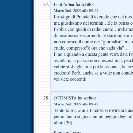
ha scritto:
Lord Arthur
Marzo 2nd, 2009 alle 09:47
Lo sfogo di Prandelli io credo che nei modi
ma giustissimo nei termini…Se la pensa c
l’abbia con quelli di radio cuore…imbara
di trasmissione scorrendo le stazioni, e mi 
non conosco il nome dei “giornalisti” ma n
crude, compreso:”è ora che vada via”…
Fino a quando a questa gente verrà data l’o
ascoltare, la piazza non crescerà mai, perch
vabbè si sbaglia, ma poi la seconda, la terz
credono! Però, anche se a volte non condi
voi siete coerenti!
ha scritto:
OTTIMISTA
Marzo 2nd, 2009 alle 09:49
Tanto lo so…qui a Firenze si rovinerà ques
per un’anno si gioca un pò peggio degli ul
ultimi 20).
Storia già vista.