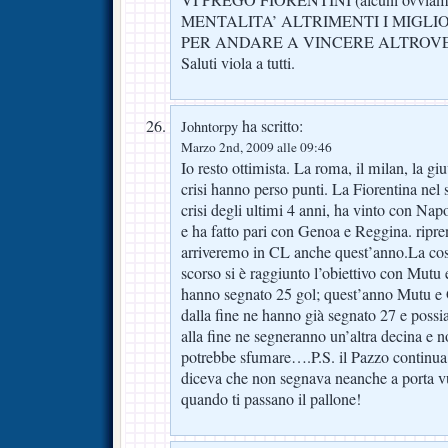
VI PREGO FIORENTINI (alcuni ovvia
MENTALITA’ ALTRIMENTI I MIGL
PER ANDARE A VINCERE ALTROVE
Saluti viola a tutti.
ha scritto:
Johntorpy
Marzo 2nd, 2009 alle 09:46
Io resto ottimista. La roma, il milan, la gi
crisi hanno perso punti. La Fiorentina ne
crisi degli ultimi 4 anni, ha vinto con Na
e ha fatto pari con Genoa e Reggina. ripr
arriveremo in CL anche quest’anno.La cosa
scorso si è raggiunto l’obiettivo con Mutu
hanno segnato 25 gol; quest’anno Mutu e 
dalla fine ne hanno già segnato 27 e possi
alla fine ne segneranno un’altra decina e n
potrebbe sfumare….P.S. il Pazzo continua a
diceva che non segnava neanche a porta 
quando ti passano il pallone!