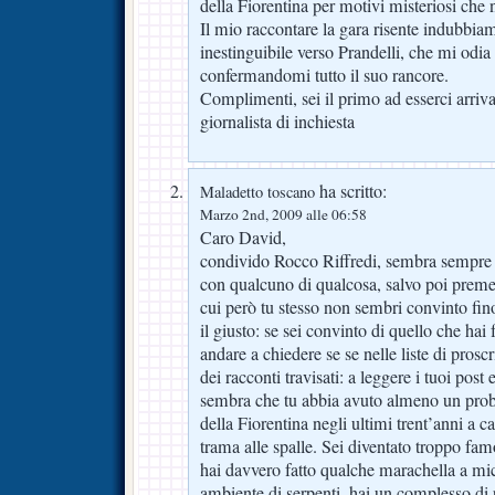
della Fiorentina per motivi misteriosi che 
Il mio raccontare la gara risente indubbiam
inestinguibile verso Prandelli, che mi odia
confermandomi tutto il suo rancore.
Complimenti, sei il primo ad esserci arriva
giornalista di inchiesta
ha scritto:
Maladetto toscano
Marzo 2nd, 2009 alle 06:58
Caro David,
condivido Rocco Riffredi, sembra sempre ch
con qualcuno di qualcosa, salvo poi premet
cui però tu stesso non sembri convinto fin
il giusto: se sei convinto di quello che hai
andare a chiedere se se nelle liste di proscr
dei racconti travisati: a leggere i tuoi post 
sembra che tu abbia avuto almeno un probl
della Fiorentina negli ultimi trent’anni a c
trama alle spalle. Sei diventato troppo fa
hai davvero fatto qualche marachella a micr
ambiente di serpenti, hai un complesso di