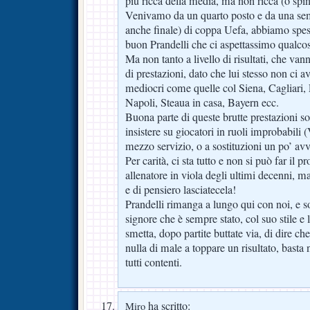
più ricca della media, ma non ricca (o spi
Venivamo da un quarto posto e da una se
anche finale) di coppa Uefa, abbiamo spes
buon Prandelli che ci aspettassimo qualco
Ma non tanto a livello di risultati, che va
di prestazioni, dato che lui stesso non ci a
mediocri come quelle col Siena, Cagliari,
Napoli, Steaua in casa, Bayern ecc.
Buona parte di queste brutte prestazioni s
insistere su giocatori in ruoli improbabili 
mezzo servizio, o a sostituzioni un po’ avv
Per carità, ci sta tutto e non si può far il p
allenatore in viola degli ultimi decenni, ma
e di pensiero lasciatecela!
Prandelli rimanga a lungo qui con noi, e sop
signore che è sempre stato, col suo stile e 
smetta, dopo partite buttate via, di dire c
nulla di male a toppare un risultato, bast
tutti contenti.
ha scritto:
Miro