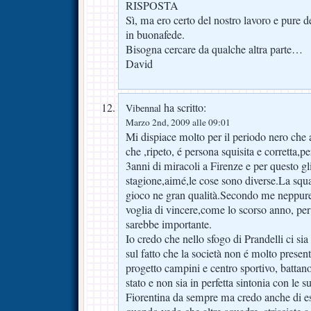
RISPOSTA
Sì, ma ero certo del nostro lavoro e pure dell
in buonafede.
Bisogna cercare da qualche altra parte…
David
ha scritto:
Vibennal
Marzo 2nd, 2009 alle 09:01
Mi dispiace molto per il periodo nero che 
che ,ripeto, é persona squisita e corretta,pe
3anni di miracoli a Firenze e per questo g
stagione,aimé,le cose sono diverse.La squ
gioco ne gran qualità.Secondo me neppure
voglia di vincere,come lo scorso anno, pe
sarebbe importante.
Io credo che nello sfogo di Prandelli ci sia
sul fatto che la società non é molto presen
progetto campini e centro sportivo, battano
stato e non sia in perfetta sintonia con le 
Fiorentina da sempre ma credo anche di es