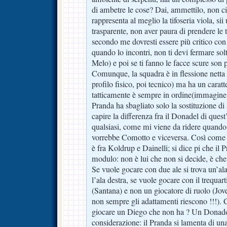
di ambetre le cose? Dai, ammettilo, non ci s
rappresenta al meglio la tifoseria viola, si
trasparente, non aver paura di prendere le 
secondo me dovresti essere più critico con
quando lo incontri, non ti devi fermare solt
Melo) e poi se ti fanno le facce scure son 
Comunque, la squadra è in flessione netta (
profilo fisico, poi tecnico) ma ha un caratt
tatticamente è sempre in ordine(immagine d
Pranda ha sbagliato solo la sostituzione di
capire la differenza fra il Donadel di que
qualsiasi, come mi viene da ridere quando
vorrebbe Comotto e viceversa. Così come q
è fra Koldrup e Dainelli; si dice pi che il 
modulo: non è lui che non si decide, è che 
Se vuole gocare con due ale si trova un’al
l’ala destra, se vuole gocare con il trequart
(Santana) e non un giocatore di ruolo (Jov
non sempre gli adattamenti riescono !!!). 
giocare un Diego che non ha ? Un Donado
considerazione: il Pranda si lamenta di una