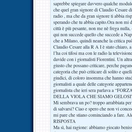
saprebbe spiegare davvero qualche modulo
che quel gran signore di Claudio Cesare dic
radio , ma che da gran signore ti abbia ri
sperando che tu abbia capito.Ora non mi dir
città è più pesante, non me nè frega nulla,
qui non succede quello che succede a Napo
che a Milano, quindi neanche la critica pu
Claudio Cesare alla R A I è stato chiaro, a
l’ha coi tifosi ma con le radio la televisio
davide con i giornalisti Fiorentini. Un altra 
giusto che possano criticare, perche pagano 
categoria che può criticare di solito e quell
giudici, di coloro insomma che hanno stud
giornalisti a quale delle categorie apparte
giornalista che ieri sera parlava a 
DELLA VIOLA CHE SIAMO GELOSI” era 
Mi sembrava un po? troppo arrabbiata per
di salvarsi? Ciao e spero che non vi conce
mi pare che stiano cominciando a fare. Al
RISPOSTA
Ma sì, hai ragione: abbiamo giocato beniss