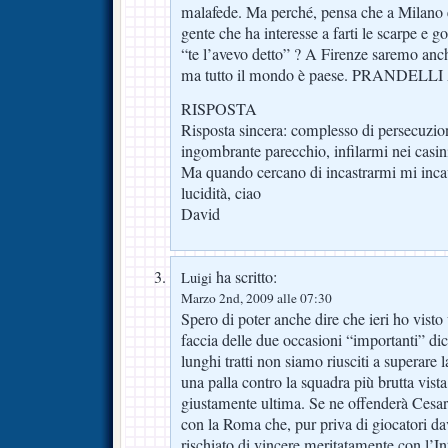
malafede. Ma perché, pensa che a Milano e
gente che ha interesse a farti le scarpe e 
“te l’avevo detto” ? A Firenze saremo anche
ma tutto il mondo è paese. PRANDELL
RISPOSTA
Risposta sincera: complesso di persecuzion
ingombrante parecchio, infilarmi nei casini 
Ma quando cercano di incastrarmi mi inca
lucidità, ciao
David
ha scritto:
Luigi
Marzo 2nd, 2009 alle 07:30
Spero di poter anche dire che ieri ho visto
faccia delle due occasioni “importanti” dic
lunghi tratti non siamo riusciti a superare
una palla contro la squadra più brutta vis
giustamente ultima. Se ne offenderà Cesar
con la Roma che, pur priva di giocatori da
rischiato di vincere meritatamente con l’