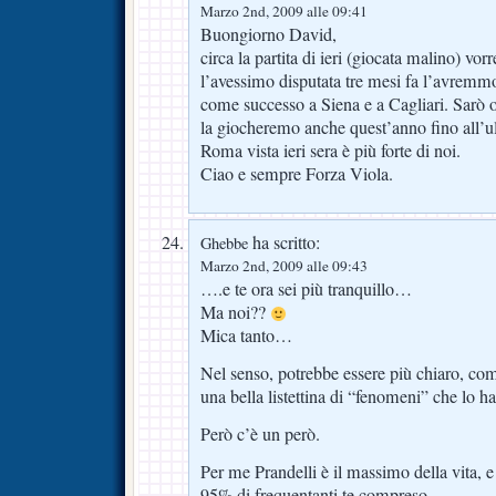
Marzo 2nd, 2009 alle 09:41
Buongiorno David,
circa la partita di ieri (giocata malino) vor
l’avessimo disputata tre mesi fa l’avremm
come successo a Siena e a Cagliari. Sarò 
la giocheremo anche quest’anno fino all’ul
Roma vista ieri sera è più forte di noi.
Ciao e sempre Forza Viola.
ha scritto:
Ghebbe
Marzo 2nd, 2009 alle 09:43
….e te ora sei più tranquillo…
Ma noi??
Mica tanto…
Nel senso, potrebbe essere più chiaro, com
una bella listettina di “fenomeni” che lo h
Però c’è un però.
Per me Prandelli è il massimo della vita, e
95% di frequentanti te compreso.