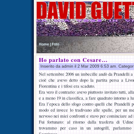
Home |
Foto
Ho parlato con Cesare…
Inserito da admin il 2 Mar 2009 6:53 am. Categor
Nel settembre 2006 un imbecille andò da Prandelli a ri
cioè che avevo detto dopo la partita persa a Livo
Fiorentina e i tifosi era scaduto.
Era vero il contrario: avevo piuttosto invitato tutti, a
e a meno 19 in classifica, a fare quadrato intorno a lu
Era l’epoca dello sfogo contro quelli che Prandelli 
modo ed invece lo tradivano alle spalle, per un me
nervoso nei miei confronti e stavo per cominciare ad 
Fui fortunato: al ritorno dalla trasferta di Udi
trovammo per caso in un autogrill, parlammo
l’equivoco.