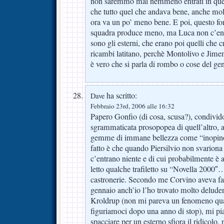
non saremmo mai nemmeno entrati in quest
che tutto quel che andava bene, anche mol
ora va un po’ meno bene. E poi, questo for
squadra produce meno, ma Luca non c’entra
sono gli esterni, che erano poi quelli che c
ricambi latitano, perchè Montolivo e Jimen
è vero che si parla di rombo o cose del gen
ha scritto:
Dave
Febbraio 23rd, 2006 alle 16:32
Papero Gonfio (di cosa, scusa?), condivido l
sgrammaticata prosopopea di quell’altro, a
gemme di immane bellezza come “inopinos
fatto è che quando Piersilvio non svarion
c’entrano niente e di cui probabilmente è 
letto qualche trafiletto su “Novella 200
castronerie. Secondo me Corvino aveva fa
gennaio anch’io l’ho trovato molto delude
Kroldrup (non mi pareva un fenomeno qua
figuriamoci dopo una anno di stop), mi p
spacciare per un esterno sfiora il ridicolo,