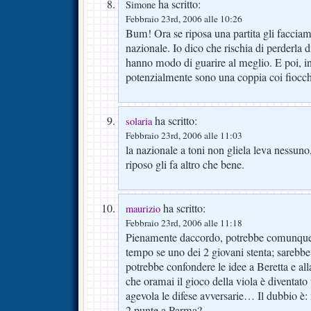
ha scritto:
Simone
Febbraio 23rd, 2006 alle 10:26
Bum! Ora se riposa una partita gli facciam
nazionale. Io dico che rischia di perderla d
hanno modo di guarire al meglio. E poi, in
potenzialmente sono una coppia coi fiocch
ha scritto:
solaria
Febbraio 23rd, 2006 alle 11:03
la nazionale a toni non gliela leva nessuno,
riposo gli fa altro che bene.
ha scritto:
maurizio
Febbraio 23rd, 2006 alle 11:18
Pienamente daccordo, potrebbe comunque 
tempo se uno dei 2 giovani stenta; sarebb
potrebbe confondere le idee a Beretta e all
che oramai il gioco della viola è diventato
agevola le difese avversarie… Il dubbio è:
2 punte a Parma?