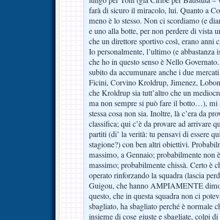
farà di sicuro il miracolo, lui. Quanto a Co
meno è lo stesso. Non ci scordiamo (e dia
e uno alla botte, per non perdere di vista
che un direttore sportivo così, erano anni 
Io personalmente, l’ultimo (e abbastanza iso
che ho in questo senso è Nello Governato
subito da accumunare anche i due mercati d
Ficini, Corvino Kroldrup, Jimenez, Lobont
che Kroldrup sia tutt’altro che un mediocre
ma non sempre si può fare il botto…), mi 
stessa cosa non sia. Inoltre, là c’era da pro
classifica; qui c’è da provare ad arrivare q
partiti (di’ la verità: tu pensavi di essere q
stagione?) con ben altri obiettivi. Probabil
massimo, a Gennaio; probabilmente non è st
massimo; probabilmente chissà. Certo è 
operato rinforzando la squadra (lascia per
Guigou, che hanno AMPIAMENTE dimostra
questo, che in questa squadra non ci poteva
sbagliato, ha sbagliato perché è normale 
insieme di cose giuste e sbagliate, colpi di