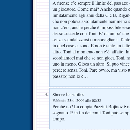
A firenze c’è sempre il limite del passato: 
un giocatore. Come mai? Anche quando c’e
limitatamente agli anni della C e B, Riganò)
che non poteva assolutamente nemmeno salt
non c’era, anche perché è impossibile es
stesso succede con Toni. E’ da un po’ che c
senza scandalizzarsi o meravigliarsi. Tant
in quel caso ci sono. E non è tanto un fat
altro. Toni al momento non c’è, affatto. In
scordiamoci mai che se non gioca Toni, n
uno in meno. Gioca un altro! Si può vince
perdere senza Toni. Pare ovvio, ma visto tu
passato) non lo è…
ha scritto:
Simone
Febbraio 23rd, 2006 alle 08:38
Perché no? La coppia Pazzini-Bojinov è ro
sognano. E in fin dei conti Toni può semp
tempo.