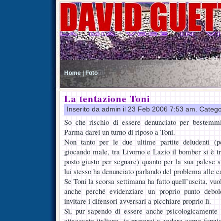
Home |
Foto
La tentazione Toni
Inserito da admin il 23 Feb 2006 7:53 am. Catego
So che rischio di essere denunciato per bestemmi
Parma darei un turno di riposo a Toni.
Non tanto per le due ultime partite deludenti (
giocando male, tra Livorno e Lazio il bomber si è tr
posto giusto per segnare) quanto per la sua palese s
lui stesso ha denunciato parlando del problema alle ca
Se Toni la scorsa settimana ha fatto quell’uscita, vuol
anche perché evidenziare un proprio punto debol
invitare i difensori avversari a picchiare proprio lì.
Sì, pur sapendo di essere anche psicologicamente i
attaccante italiano, io proverei a vedere come funzi