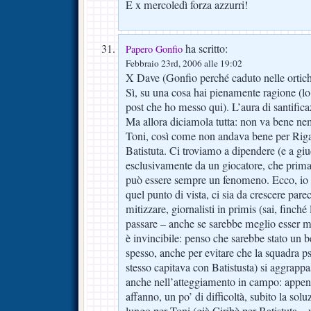
E x mercoledì forza azzurri!
ha scritto:
Papero Gonfio
Febbraio 23rd, 2006 alle 19:02
X Dave (Gonfio perché caduto nelle ortich
Sì, su una cosa hai pienamente ragione (lo
post che ho messo qui). L’aura di santific
Ma allora diciamola tutta: non va bene n
Toni, così come non andava bene per Riga
Batistuta. Ci troviamo a dipendere (e a giu
esclusivamente da un giocatore, che prima
può essere sempre un fenomeno. Ecco, io p
quel punto di vista, ci sia da crescere pare
mitizzare, giornalisti in primis (sai, finché 
passare – anche se sarebbe meglio esser m
è invincibile: penso che sarebbe stato un b
spesso, anche per evitare che la squadra p
stesso capitava con Batistusta) si aggrappa
anche nell’atteggiamento in campo: appena
affanno, un po’ di difficoltà, subito la soluz
lungo per Toni (già Ciribè per Batistuta – 