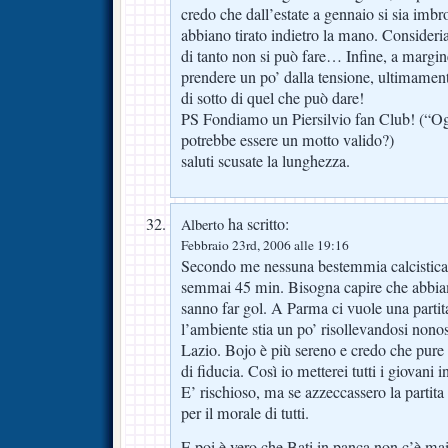
credo che dall’estate a gennaio si sia imbr
abbiano tirato indietro la mano. Consider
di tanto non si può fare… Infine, a margine
prendere un po’ dalla tensione, ultimament
di sotto di quel che può dare!
PS Fondiamo un Piersilvio fan Club! (“Ogn
potrebbe essere un motto valido?)
saluti scusate la lunghezza.
ha scritto:
Alberto
Febbraio 23rd, 2006 alle 19:16
Secondo me nessuna bestemmia calcistica.
semmai 45 min. Bisogna capire che abbiam
sanno far gol. A Parma ci vuole una partit
l’ambiente stia un po’ risollevandosi nonos
Lazio. Bojo è più sereno e credo che pur
di fiducia. Così io metterei tutti i giovani 
E’ rischioso, ma se azzeccassero la parti
per il morale di tutti.
E poi è vero che Bati in panca non c’è ma