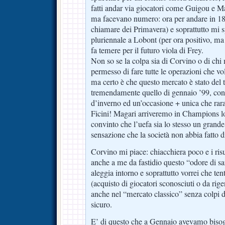
fatti andar via giocatori come Guigou e M
ma facevano numero: ora per andare in 18
chiamare dei Primavera) e soprattutto mi s
pluriennale a Lobont (per ora positivo, ma
fa temere per il futuro viola di Frey.
Non so se la colpa sia di Corvino o di chi
permesso di fare tutte le operazioni che vo
ma certo è che questo mercato è stato del t
tremendamente quello di gennaio ’99, con
d’inverno ed un’occasione + unica che rara
Ficini! Magari arriveremo in Champions l
convinto che l’uefa sia lo stesso un grande 
sensazione che la società non abbia fatto di
Corvino mi piace: chiacchiera poco e i ris
anche a me da fastidio questo “odore di san
aleggia intorno e soprattutto vorrei che ten
(acquisto di giocatori sconosciuti o da rig
anche nel “mercato classico” senza colpi 
sicuro.
E’ di questo che a Gennaio avevamo biso