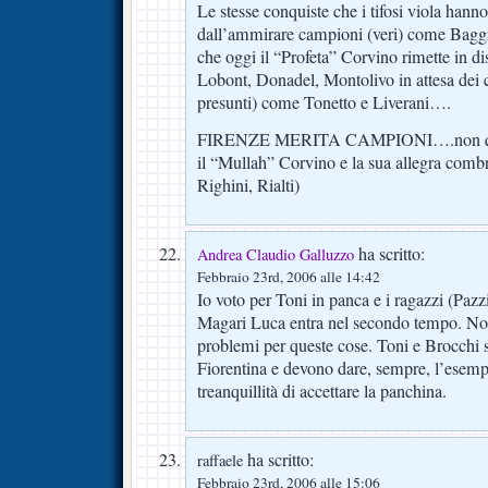
Le stesse conquiste che i tifosi viola hanno
dall’ammirare campioni (veri) come Baggio
che oggi il “Profeta” Corvino rimette in d
Lobont, Donadel, Montolivo in attesa dei c
presunti) come Tonetto e Liverani….
FIRENZE MERITA CAMPIONI….non quell
il “Mullah” Corvino e la sua allegra combr
Righini, Rialti)
ha scritto:
Andrea Claudio Galluzzo
Febbraio 23rd, 2006 alle 14:42
Io voto per Toni in panca e i ragazzi (Paz
Magari Luca entra nel secondo tempo. No
problemi per queste cose. Toni e Brocchi s
Fiorentina e devono dare, sempre, l’esem
treanquillità di accettare la panchina.
ha scritto:
raffaele
Febbraio 23rd, 2006 alle 15:06