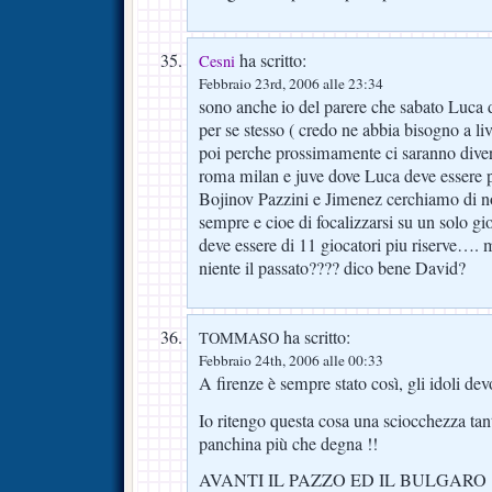
ha scritto:
Cesni
Febbraio 23rd, 2006 alle 23:34
sono anche io del parere che sabato Luca 
per se stesso ( credo ne abbia bisogno a liv
poi perche prossimamente ci saranno divers
roma milan e juve dove Luca deve essere pr
Bojinov Pazzini e Jimenez cerchiamo di non
sempre e cioe di focalizzarsi su un solo gio
deve essere di 11 giocatori piu riserve…. 
niente il passato???? dico bene David?
ha scritto:
TOMMASO
Febbraio 24th, 2006 alle 00:33
A firenze è sempre stato così, gli idoli de
Io ritengo questa cosa una sciocchezza ta
panchina più che degna !!
AVANTI IL PAZZO ED IL BULGARO 