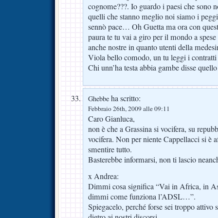
cognome???. Io guardo i paesi che sono nos
quelli che stanno meglio noi siamo i pegg
sennò pace… Oh Guetta ma ora con questi 
paura te tu vai a giro per il mondo a spese
anche nostre in quanto utenti della medes
Viola bello comodo, un tu leggi i contratti
Chi unn’ha testa abbia gambe disse quel
ha scritto:
Ghebbe
Febbraio 26th, 2009 alle 09:11
Caro Gianluca,
non è che a Grassina si vocifera, su repubblic
vocifera. Non per niente Cappellacci si è
smentire tutto.
Basterebbe informarsi, non ti lascio neanch
x Andrea:
Dimmi cosa significa “Vai in Africa, in A
dimmi come funziona l’ADSL…”.
Spiegacelo, perché forse sei troppo attivo 
dietro ai nostri discorsi.