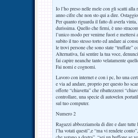
Io l’ho preso nelle mele con gli scatti alla
anno cifre che non sto qui a dire. Ostaggio 
Per quanto riguarda il fatto di averla vinta,
durissima. Quello che firmi, è uno stracont
l’unico modo per venirne fuori e mettersi 
subito il tuo stesso torto ed andare ai cons
le trovi persone che sono state “truffate” c
Alternativa, fai sentire la tua voce, denunc
fai capire neanche tanto velatamente quel
Fai nomi e cognomi.
Lavoro con internet e con i pc, ho una cer
e via ad andare, proprio per questo ho sca
offerte “chiavetta” che ribattezzerei “chia
controllare, una specie di autovelox portat
sul tuo computer.
Numero 2
Ragazzi abbozziamola di dire e dare tutte 
l’ha votati questi”,e “ma vi rendete conto”, 
che votano a destra”, “sei un buffone se 