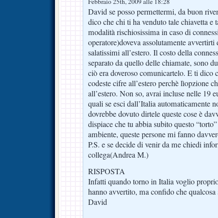
Febbraio 25th, 2009 alle 18:28
David se posso permettermi, da buon riven
dico che chi ti ha venduto tale chiavetta e
modalità rischiosissima in caso di conness
operatore)doveva assolutamente avvertirti 
salatissimi all’estero. Il costo della conn
separato da quello delle chiamate, sono du
ciò era doveroso comunicartelo. E ti dico c
codeste cifre all’estero perchè lìopzione
all’estero. Non so, avrai incluse nelle 19 e
quali se esci dall’Italia automaticamente 
dovrebbe dovuto dirtele queste cose è dav
dispiace che tu abbia subito questo “torto”
ambiente, queste persone mi fanno davver
P.S. e se decide di venir da me chiedi inf
collega(Andrea M.)
RISPOSTA
Infatti quando torno in Italia voglio propri
hanno avvertito, ma confido che qualcosa s
David