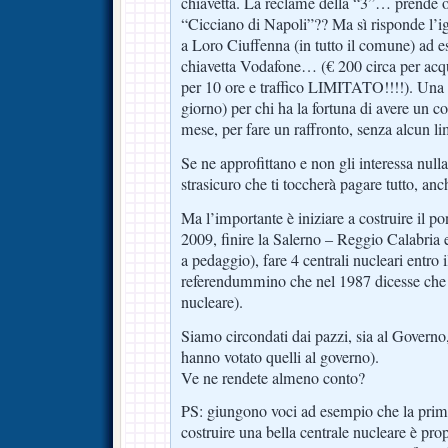
chiavetta. La reclame della “3”… prende
“Cicciano di Napoli”?? Ma sì risponde l’i
a Loro Ciuffenna (in tutto il comune) ad 
chiavetta Vodafone… (€ 200 circa per acqu
per 10 ore e traffico LIMITATO!!!!). Una
giorno) per chi ha la fortuna di avere un c
mese, per fare un raffronto, senza alcun li
Se ne approfittano e non gli interessa nulla
strasicuro che ti toccherà pagare tutto, anc
Ma l’importante è iniziare a costruire il pon
2009, finire la Salerno – Reggio Calabria e
a pedaggio), fare 4 centrali nucleari entro
referendummino che nel 1987 dicesse che 
nucleare).
Siamo circondati dai pazzi, sia al Governo,
hanno votato quelli al governo).
Ve ne rendete almeno conto?
PS: giungono voci ad esempio che la prima
costruire una bella centrale nucleare è pro