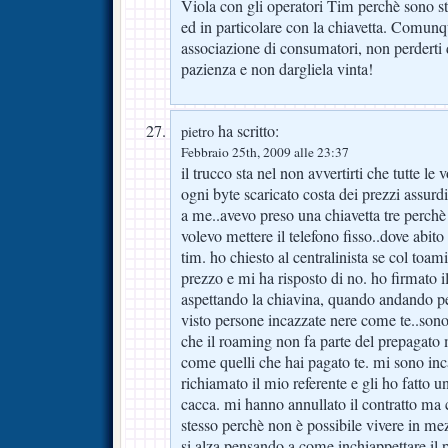
Viola con gli operatori Tim perchè sono sta
ed in particolare con la chiavetta. Comunqu
associazione di consumatori, non perderti
pazienza e non dargliela vinta!
ha scritto:
pietro
Febbraio 25th, 2009 alle 23:37
il trucco sta nel non avvertirti che tutte le
ogni byte scaricato costa dei prezzi assur
a me..avevo preso una chiavetta tre perch
volevo mettere il telefono fisso..dove abito
tim. ho chiesto al centralinista se col toam
prezzo e mi ha risposto di no. ho firmato il
aspettando la chiavina, quando andando p
visto persone incazzate nere come te..sono 
che il roaming non fa parte del prepagato 
come quelli che hai pagato te. mi sono inca
richiamato il mio referente e gli ho fatto 
cacca. mi hanno annullato il contratto ma 
stesso perchè non è possibile vivere in me
si alza pensando a come inchiappettare il 