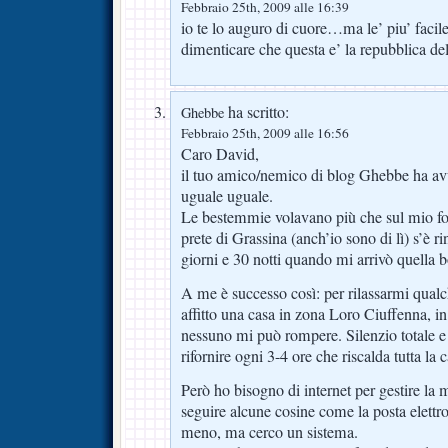
Febbraio 25th, 2009 alle 16:39
io te lo auguro di cuore…ma le’ piu’ facile 
dimenticare che questa e’ la repubblica d
ha scritto:
Ghebbe
Febbraio 25th, 2009 alle 16:56
Caro David,
il tuo amico/nemico di blog Ghebbe ha avut
uguale uguale.
Le bestemmie volavano più che sul mio for
prete di Grassina (anch’io sono di lì) s’è r
giorni e 30 notti quando mi arrivò quella bo
A me è successo così: per rilassarmi qua
affitto una casa in zona Loro Ciuffenna, in
nessuno mi può rompere. Silenzio totale e
rifornire ogni 3-4 ore che riscalda tutta l
Però ho bisogno di internet per gestire la m
seguire alcune cosine come la posta elettr
meno, ma cerco un sistema.