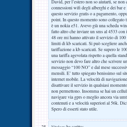
David, per l’estero non so aiutarti, se non c
connessioni wifi degli alberghi e dei bar e 
questo servizio gratis o a pagamento, oppu
point. In questo momento sono collegato tr
è un nokia e51. Avevo già una scheda win
fatto altro che inviare un sms al 4533 con
48 ore mi hanno attivato il servizio di 100
limiti di kb scaricati. Si può scegliere anch
tariffazione a kb scaricati. Se supero le 
una tariffa agevolata rispetto a quella stand
servizio non devo fare altro che scrivere u
messaggio “100 NO” e dal mese successiv
mensili. E’ tutto spiegato benissimo sul si
internet mobile. La velocità di navigazion
disattivare il servizio in qualsiasi momento
non permettono. Insomma se hai un cellul
navigare via gprs o meglio ancora via umts
contenuti e a velocità superiori al 56k. Di
Spero di esserti stato utile.
ha scritto:
Vitalogy