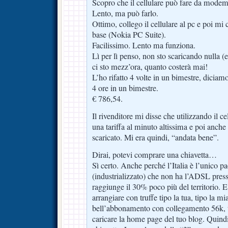
Scopro che il cellulare può fare da modem
Lento, ma può farlo.
Ottimo, collego il cellulare al pc e poi m
base (Nokia PC Suite).
Facilissimo. Lento ma funziona.
Lì per lì penso, non sto scaricando nulla 
ci sto mezz’ora, quanto costerà mai!
L’ho rifatto 4 volte in un bimestre, diciam
4 ore in un bimestre.
€ 786,54.
Il rivenditore mi disse che utilizzando il
una tariffa al minuto altissima e poi anche
scaricato. Mi era quindi, “andata bene”.
Dirai, potevi comprare una chiavetta…
Sì certo. Anche perché l’Italia è l’unico 
(industrializzato) che non ha l’ADSL pre
raggiunge il 30% poco più del territorio. E g
arrangiare con truffe tipo la tua, tipo la m
bell’abbonamento con collegamento 56k, t
caricare la home page del tuo blog. Quindi