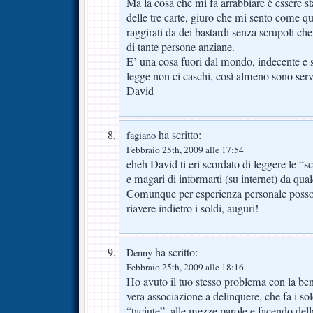
Ma la cosa che mi fa arrabbiare è essere s
delle tre carte, giuro che mi sento come q
raggirati da dei bastardi senza scrupoli ch
di tante persone anziane.
E’ una cosa fuori dal mondo, indecente e
legge non ci caschi, così almeno sono serv
David
ha scritto:
fagiano
Febbraio 25th, 2009 alle 17:54
eheh David ti eri scordato di leggere le “scr
e magari di informarti (su internet) da qua
Comunque per esperienza personale posso 
riavere indietro i soldi, auguri!
ha scritto:
Denny
Febbraio 25th, 2009 alle 18:16
Ho avuto il tuo stesso problema con l
vera associazione a delinquere, che fa i sol
“taciute”, alle mezze parole e facendo dell