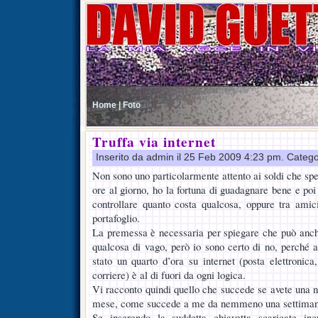
Home |
Foto
Truffa via internet
Inserito da admin il 25 Feb 2009 4:23 pm. Catego
Non sono uno particolarmente attento ai soldi che sp
ore al giorno, ho la fortuna di guadagnare bene e po
controllare quanto costa qualcosa, oppure tra am
portafoglio.
La premessa è necessaria per spiegare che può anch
qualcosa di vago, però io sono certo di no, perché 
stato un quarto d’ora su internet (posta elettronic
corriere) è al di fuori da ogni logica.
Vi racconto quindi quello che succede se avete una n
mese, come succede a me da nemmeno una settimana,
Se inserendo la suddetta chiavetta scaricate inc