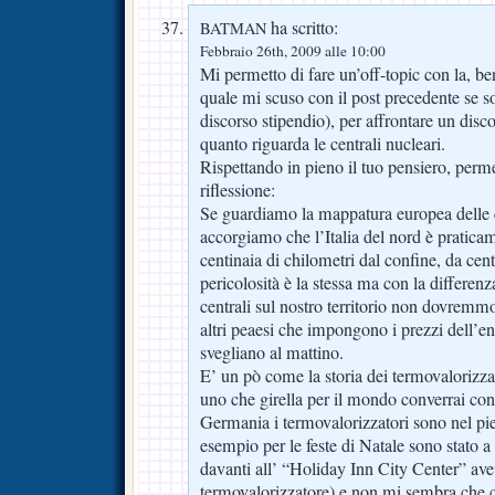
ha scritto:
BATMAN
Febbraio 26th, 2009 alle 10:00
Mi permetto di fare un’off-topic con la, b
quale mi scuso con il post precedente se 
discorso stipendio), per affrontare un dis
quanto riguarda le centrali nucleari.
Rispettando in pieno il tuo pensiero, perme
riflessione:
Se guardiamo la mappatura europea delle ce
accorgiamo che l’Italia del nord è pratica
centinaia di chilometri dal confine, da centr
pericolosità è la stessa ma con la differen
centrali sul nostro territorio non dovremmo
altri peaesi che impongono i prezzi dell’e
svegliano al mattino.
E’ un pò come la storia dei termovalorizzat
uno che girella per il mondo converrai con
Germania i termovalorizzatori sono nel pien
esempio per le feste di Natale sono stato 
davanti all’ “Holiday Inn City Center” ave
termovalorizzatore) e non mi sembra che c