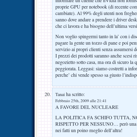
informare un cliente che nVidia non fornisc
proprie GPU per notebook (di recente co
cambiate). Al 99% degli utenti non fregher
sanno dove andare a prendere i driver desk
che ci lavora e ha bisogno dell’ultima vers
Non voglio spingermi tanto in la’ con i dis
pagare la gente un tozzo di pane e poi pen
servizio ai propri clienti senza assumersi de
I prezzi dei prodotti saranno anche scesi ri
negozietto sotto casa, ma ora di sicuro la q
peggiorata. Leggasi: siamo costretti a inf
perche’ chi vende spesso sa giusto l’indis
ha scritto:
Tanai
Febbraio 25th, 2009 alle 21:41
A FAVORE DEL NUCLEARE
LA POLITICA FA SCHIFO TUTTA, NO
RISPETTO PER NESSUNO… però una part
nei fatti un poino meglio dell’altra!