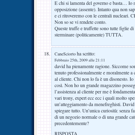
E chi si lamenta del governo e basta… Io 
opposizione (assente). Intanto qua non sap
e ci ritroveremo con le centrali nucle
Non so se vi rendete conto.
Queste truffe e truffette sono tutte figlie di
sterminare (politicamente) TUTTA.
ha scritto:
CaneSciorto
Febbraio 25th, 2009 alle 21:11
david ha pienamente ragione. Siccome son
tenuto professionalmente e moralmente a d
al cliente. Chi non lo fa è un disonesto. Io
così. Non ho un grande magazzino posseg
l’assistenza al cliente per me è fondamental
vari trony, expert ecc ecc i quali molto sp
un’atteggiamento da menefreghisti. David q
spiegare tutto. Un’unica curiosità: senza f
di un negozio normale o di una grande cate
precedentemente?
RISPOSTA