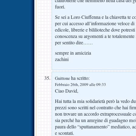
cialtronerie che nemmeno nella casa del gr
fuori.
Se sei a Loro Ciuffenna e la chiavetta te c
per cui accesso all’informazione veloce d
edicole, librerie e bililioteche dove potresti
conoscenza su argomenti a te totalemente s
per sentito dire……
sempre in amicizia
zachini
ha scritto:
Guittone
Febbraio 26th, 2009 alle 09:33
Ciao David,
Hai tutta la mia solidarietà però la vedo d
prezzi sono scritti nel contratto che hai fi
non trovare un accordo extraprocessuale col
sia perché ha un amrgine di guadagno molt
paura dello “sputtanamento” mediatico, ac
e scontati.