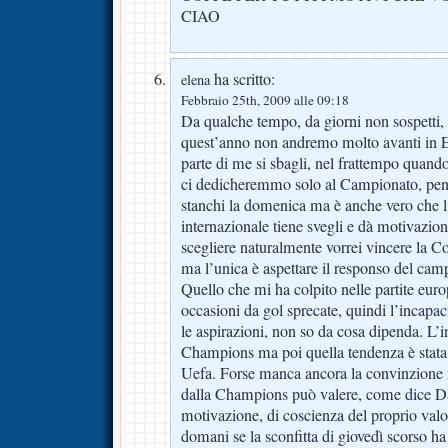
CIAO
ha scritto:
elena
Febbraio 25th, 2009 alle 09:18
Da qualche tempo, da giorni non sospetti,
quest’anno non andremo molto avanti in E
parte di me si sbagli, nel frattempo quand
ci dedicheremmo solo al Campionato, pe
stanchi la domenica ma è anche vero che l
internazionale tiene svegli e dà motivazioni
scegliere naturalmente vorrei vincere la Co
ma l’unica è aspettare il responso del cam
Quello che mi ha colpito nelle partite euro
occasioni da gol sprecate, quindi l’incapac
le aspirazioni, non so da cosa dipenda. L’i
Champions ma poi quella tendenza è stata r
Uefa. Forse manca ancora la convinzione n
dalla Champions può valere, come dice Da
motivazione, di coscienza del proprio valo
domani se la sconfitta di giovedì scorso ha