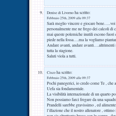
ha scritto:
Denise di Livorno
Febbraio 25th, 2009 alle 09:37
Sarà meglio vincere e giocare bene…..voi 
personalmente me ne frego dei calcoli di
mai queste polemiche inutili escono fuor
piede nella fossa….ma la vogliamo pianta
Andare avanti, andare avanti….altrimenti
tutta la stagione.
Saluti viola a tutti.
ha scritto:
Cisco
Febbraio 25th, 2009 alle 09:37
Pochi panegerici, io credo come Te , che 
Uefa sia fondamentale.
La visibilità internazionale di un quarto po
Non possiamo farci fregare da una squadra 
Prandelli sarebbe gravissimo , ed aliment
l’illazione che il nostro allenatore , ottim
non sia altrettanto bravo con le coppe , dov