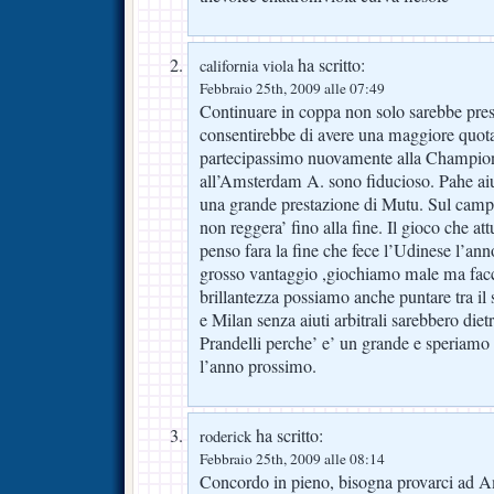
ha scritto:
california viola
Febbraio 25th, 2009 alle 07:49
Continuare in coppa non solo sarebbe pres
consentirebbe di avere una maggiore quot
partecipassimo nuovamente alla Champions
all’Amsterdam A. sono fiducioso. Pahe aiu
una grande prestazione di Mutu. Sul camp
non reggera’ fino alla fine. Il gioco che a
penso fara la fine che fece l’Udinese l’a
grosso vantaggio ,giochiamo male ma facc
brillantezza possiamo anche puntare tra il
e Milan senza aiuti arbitrali sarebbero die
Prandelli perche’ e’ un grande e speriam
l’anno prossimo.
ha scritto:
roderick
Febbraio 25th, 2009 alle 08:14
Concordo in pieno, bisogna provarci ad 