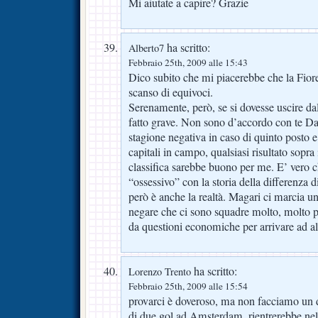
Mi aiutate a capire? Grazie
ha scritto:
Alberto7
Febbraio 25th, 2009 alle 15:43
Dico subito che mi piacerebbe che la Fioren
scanso di equivoci.
Serenamente, però, se si dovesse uscire dal
fatto grave. Non sono d’accordo con te Da
stagione negativa in caso di quinto posto e 
capitali in campo, qualsiasi risultato sopra 
classifica sarebbe buono per me. E’ vero 
“ossessivo” con la storia della differenza 
però è anche la realtà. Magari ci marcia u
negare che ci sono squadre molto, molto pi
da questioni economiche per arrivare ad altr
ha scritto:
Lorenzo Trento
Febbraio 25th, 2009 alle 15:54
provarci è doveroso, ma non facciamo u
di due gol ad Amsterdam, rientrerebbe nell