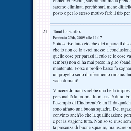
obbiettivi residui, stasera non me la pren
saremo eliminati perchè sarà meno difficil
posto e per lo stesso motivo farò il tifo 
ha scritto:
Tanai
Febbraio 25th, 2009 alle 11:17
Sottoscrivo tutto ciò che dici a parte il di
che io non ce lo avrei messo a conclusione
quelle cose per parassi il culo se le cose v
sembra) non ci ha mai preso in giro sban
mantenute. Forse il profilo basso fa sogna
un progetto serio di riferimento rimane.
vada domani!
Vincere domani sarebbe una bella impresa
personalità la propria fuori casa è dura. 
l’esempio di Eindoven(c’è un H da qualche
sono affatto una buona squadra. Dei ragazz
convinto anch’io che la qualificazione por
e per la stagione tutta. Non so se riuscire
la presenza di buone squadre, ma uscire 