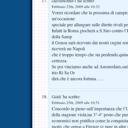
ha scritto:
cairolibrother's
Febbraio 25th, 2009 alle 10:32
Vorrei ricordare che la prossima di campi
un’occasione
speciale per allungare sulle dirette rivali 
Infatti la Roma giocherà a S.Siro contro l’I
della Samp
il Genoa sarà ricevuto dai nostri cugini sen
riceverà un Napoli
che è troppo tempo che sta perdendo,quind
certezza.
Se poi vinciamo anche ad Amsterdam,sarà 
trio Ri Sa Or
dirà che è ancora fortuna…..
ha scritto:
Giddi'
Febbraio 25th, 2009 alle 10:51
Concordo in pieno sull’importanza che l’U
della stagione viola;un 3°-4° posto che pu
economici non gratifica come la conquista 
motiv che ormai a Firenze (e pure in altre 