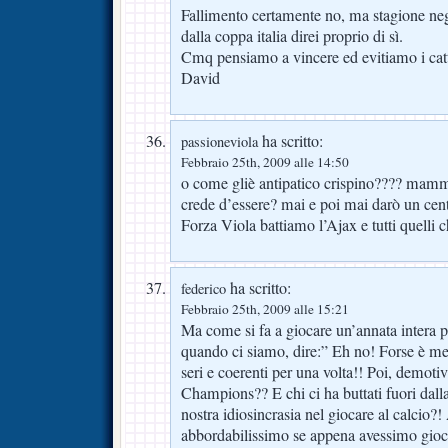
Fallimento certamente no, ma stagione ne
dalla coppa italia direi proprio di sì.
Cmq pensiamo a vincere ed evitiamo i catti
David
ha scritto:
passioneviola
Febbraio 25th, 2009 alle 14:50
o come gliè antipatico crispino???? mamm
crede d’essere? mai e poi mai darò un cent
Forza Viola battiamo l’Ajax e tutti quelli 
ha scritto:
federico
Febbraio 25th, 2009 alle 15:21
Ma come si fa a giocare un’annata intera p
quando ci siamo, dire:” Eh no! Forse è m
seri e coerenti per una volta!! Poi, demotiva
Champions?? E chi ci ha buttati fuori dal
nostra idiosincrasia nel giocare al calcio
abbordabilissimo se appena avessimo giocat