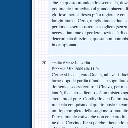
che, in questo mondo adolescenziale, dove s
godimento immediato al grande piacere d
glorioso, non si riesca più a ragionare co
lungimiranza. Certo, meglio tutte e due l
per forza essere costretti a scegliere (senz
necessariamente di perdere, ovvio…) di co
determinata direzione, questa non potrebbe
in campionato…
ha scritto:
emilio firenze
Febbraio 25th, 2009 alle 11:04
Come si faccia, caro Guetta, ad aver fiduc
turno dopo la partita d’andata e soprattutto
domenica scorsa contro il Chievo, per me
tant’è, il calcio – dicono – è un mistero ag
crediamoci pure. Condivido che l’eliminaz
mancata conquista del quarto posto in cam
un flop completo della stagione soprattutt
l’investimento estivo che non era certo fin
ne dica Corvino. Ecco perchè, ritenendo im