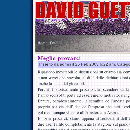
Home |
Foto
Meglio provarci
Inserito da admin il 25 Feb 2009 6:22 am. Catego
Ripartono inevitabili le discussioni su quanto sia co
e non vorrei che stavolta, al di là delle dichiarazioni 
anche la testa dei giocatori.
Perché è storicamente provato che scendere dalla
l’anno scorso) ti porta ad esseremeno motivato: è in
Eppure, paradossalmente, la sconfitta dell’andata po
proprio per via dell’idea dell’impresa che tutti av
gol o comunque vincere all’Amsterdam Arena.
E’ bene provarci, siamo appena ai sedicesimi dell’
dire aver fallito completamente la stagione sul piano
Resterebbe solo il campionato e sarebbe un rischio n