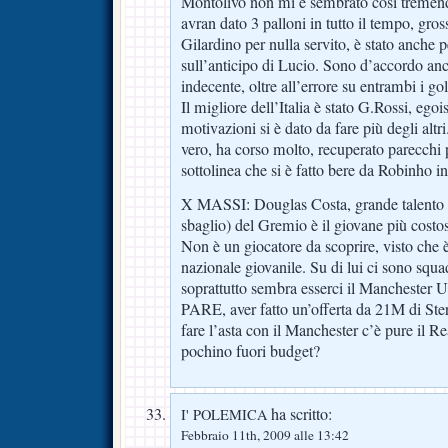
Montolivo non mi è sembrato così tremend
avran dato 3 palloni in tutto il tempo, gross
Gilardino per nulla servito, è stato anche p
sull’anticipo di Lucio. Sono d’accordo anch
indecente, oltre all’errore su entrambi i g
Il migliore dell’Italia è stato G.Rossi, egoi
motivazioni si è dato da fare più degli altr
vero, ha corso molto, recuperato parecchi
sottolinea che si è fatto bere da Robinho i
X MASSI: Douglas Costa, grande talento c
sbaglio) del Gremio è il giovane più cost
Non è un giocatore da scoprire, visto che è
nazionale giovanile. Su di lui ci sono squad
soprattutto sembra esserci il Manchester Ut
PARE, aver fatto un’offerta da 21M di Ster
fare l’asta con il Manchester c’è pure il R
pochino fuori budget?
ha scritto:
I' POLEMICA
Febbraio 11th, 2009 alle 13:42