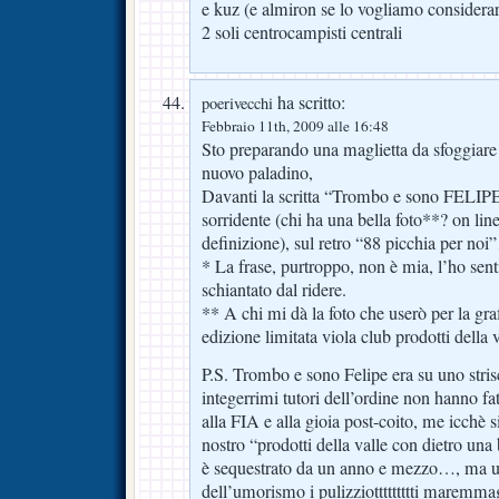
e kuz (e almiron se lo vogliamo considerar
2 soli centrocampisti centrali
ha scritto:
poerivecchi
Febbraio 11th, 2009 alle 16:48
Sto preparando una maglietta da sfoggiare 
nuovo paladino,
Davanti la scritta “Trombo e sono FELIPE
sorridente (chi ha una bella foto**? on lin
definizione), sul retro “88 picchia per no
* La frase, purtroppo, non è mia, l’ho senti
schiantato dal ridere.
** A chi mi dà la foto che userò per la gra
edizione limitata viola club prodotti della
P.S. Trombo e sono Felipe era su uno stri
integerrimi tutori dell’ordine non hanno fa
alla FIA e alla gioia post-coito, me icchè s
nostro “prodotti della valle con dietro una 
è sequestrato da un anno e mezzo…, ma un
dell’umorismo i pulizziottttttttti marem