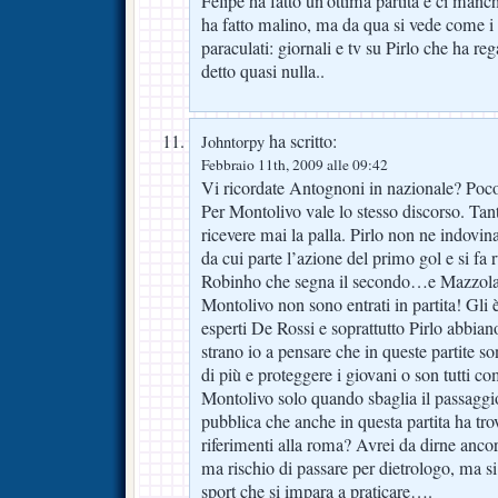
Felipe ha fatto un’ottima partita e ci man
ha fatto malino, ma da qua si vede come i 
paraculati: giornali e tv su Pirlo che ha reg
detto quasi nulla..
ha scritto:
Johntorpy
Febbraio 11th, 2009 alle 09:42
Vi ricordate Antognoni in nazionale? Poco 
Per Montolivo vale lo stesso discorso. T
ricevere mai la palla. Pirlo non ne indovin
da cui parte l’azione del primo gol e si fa 
Robinho che segna il secondo…e Mazzola 
Montolivo non sono entrati in partita! Gli 
esperti De Rossi e soprattutto Pirlo abbia
strano io a pensare che in queste partite so
di più e proteggere i giovani o son tutti 
Montolivo solo quando sbaglia il passaggi
pubblica che anche in questa partita ha tro
riferimenti alla roma? Avrei da dirne ancor
ma rischio di passare per dietrologo, ma s
sport che si impara a praticare….