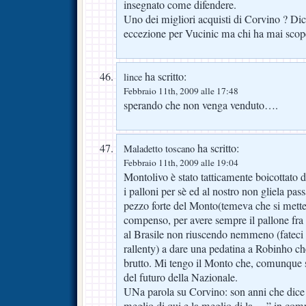
insegnato come difendere.
Uno dei migliori acquisti di Corvino ? Dic
eccezione per Vucinic ma chi ha mai scope
ha scritto:
lince
Febbraio 11th, 2009 alle 17:48
sperando che non venga venduto….
ha scritto:
Maladetto toscano
Febbraio 11th, 2009 alle 19:04
Montolivo è stato tatticamente boicottato d
i palloni per sè ed al nostro non gliela pass
pezzo forte del Monto(temeva che si mettes
compenso, per avere sempre il pallone fra i
al Brasile non riuscendo nemmeno (fateci 
rallenty) a dare una pedatina a Robinho ch
brutto. Mi tengo il Monto che, comunque s
del futuro della Nazionale.
UNa parola su Corvino: son anni che dice “
meglio di qui e la meglio di la …” in com