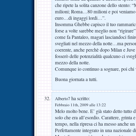
che ripete la solita canzone dello stento: 
milioni; Roma…80 milioni e poi veniamo 
euro…di ingaggi lordi…”.
Insomma Ghebbe capisco il tuo rammarico 
forse a volte sarebbe meglio non “rigirare” 
come fa Pantaleo, magari lasciandoci finir
svegliati nel mezzo della notte…ma person
coerente, anche perchè dopo Milan e Juve 
fosserò delle potenzialità qualcuno ci sve
mezzo della notte.
Comunque io continuo a sognare, poi chi
Buona giornata a tutti.
ha scritto:
Alberto7
Febbraio 11th, 2009 alle 13:22
Melo molto bene. E’ già stato detto tutto di
solo che era all’esordio. Carattere, grinta 
tempo, nella ripresa ci ha messo anche un p
Perfettamente integrato in una nazionale d