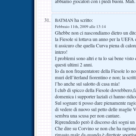
abbiamo giocatori con i piedi buoni. Mah.
ha scritto:
BATMAN
Febbraio 11th, 2009 alle 13:14
Ghebbe non ci nascondiamo dietro un dito
la Fiesole si lottava un anno per la UEFA 
ti assicuro che quella Curva piena di calor
intero!
I problemi sono altri e tu lo sai bene visto 
questi ultimi 2 anni.
Io da non frequentatore della Fiesole lo no
muri dell’iterland fiorentino e non; la scr
l’ho anche sul salotto di casa mia!
I club di spicco della Fiesole dovrebbero,fa
domenica i supporter laziali ci hanno ridic
Sul sognare ti posso dare pienamente ragi
di vedere di nuovo sul petto delle maglie V
sembra una scusa per non cantare.
Riprendendo però il discorso dei sogni un
Che dire su Corvino se non che ha ragione
rimasto male da quando è direttote sportivo