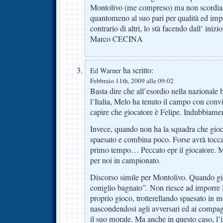
Montolivo (me compreso) ma non scordiam
quantomeno al suo pari per qualità ed im
contrario di altri, lo stà facendo dall’ inizi
Marco CECINA
ha scritto:
Ed Warner
Febbraio 11th, 2009 alle 09:02
Basta dire che all’esordio nella nazionale b
l’Italia, Melo ha tenuto il campo con convi
capire che giocatore è Felipe. Indubbiame
Invece, quando non ha la squadra che gioc
spaesato e combina poco. Forse avrà toccat
primo tempo… Peccato epr il giocatore. M
per noi in campionato.
Discorso simile per Montolivo. Quando gi
coniglio bagnato”. Non riesce ad imporre la
proprio gioco, trotterellando spaesato in 
nascondendosi agli avversari ed ai compag
il suo morale. Ma anche in questo caso, l’i