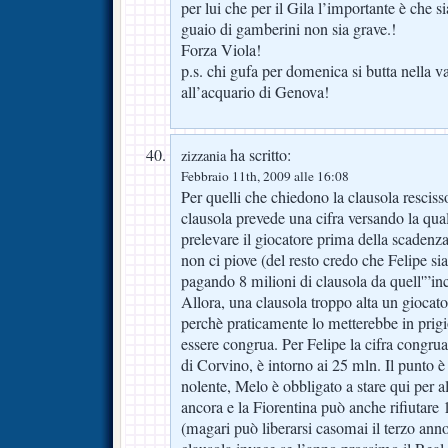
per lui che per il Gila l’importante è che sia
guaio di gamberini non sia grave.!
Forza Viola!
p.s. chi gufa per domenica si butta nella v
all’acquario di Genova!
ha scritto:
zizzania
Febbraio 11th, 2009 alle 16:08
Per quelli che chiedono la clausola resciss
clausola prevede una cifra versando la qua
prelevare il giocatore prima della scadenza 
non ci piove (del resto credo che Felipe si
pagando 8 milioni di clausola da quell'”in
Allora, una clausola troppo alta un giocat
perchè praticamente lo metterebbe in prigio
essere congrua. Per Felipe la cifra congrua
di Corvino, è intorno ai 25 mln. Il punto è
nolente, Melo è obbligato a stare qui per 
ancora e la Fiorentina può anche rifiutare 
(magari può liberarsi casomai il terzo anno