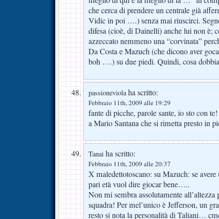
che cerca di prendere un centrale già aff
Vidic in poi ….) senza mai riuscirci. Segn
difesa (cioè, di Dainelli) anche lui non è;
azzeccato nemmeno una “corvinata” perché
Da Costa e Mazuch (che dicono aver goca
boh ….) su due piedi. Quindi, cosa dobbi
ha scritto:
passioneviola
Febbraio 11th, 2009 alle 19:29
fante di picche, parole sante, io sto con te
a Mario Santana che si rimetta presto in pi
ha scritto:
Tanai
Febbraio 11th, 2009 alle 20:37
X maledettotoscano: su Mazuch: se avere un
pari età vuol dire giocar bene…..
Non mi sembra assolutamente all’altezza p
squadra! Per mel’unico è Jefferson, un gra
resto si nota la personalità di Taliani… cm