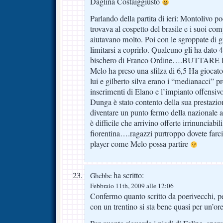
Daglina Costaiggiusto
Parlando della partita di ieri: Montolivo p
trovava al cospetto del brasile e i suoi co
aiutavano molto. Poi con le sgroppate di 
limitarsi a coprirlo. Qualcuno gli ha dato 4
bischero di Franco Ordine….BUTTARE
Melo ha preso una sfilza di 6,5 Ha giocato
lui e gilberto silva erano i “medianacci” pr
inserimenti di Elano e l’impianto offensiv
Dunga è stato contento della sua prestaz
diventare un punto fermo della nazionale 
è difficile che arrivino offerte irrinunciabili
fiorentina….ragazzi purtroppo dovete farc
player come Melo possa partire
ha scritto:
Ghebbe
Febbraio 11th, 2009 alle 12:06
Confermo quanto scritto da poerivecchi, p
con un trentino si sta bene quasi per un’ore