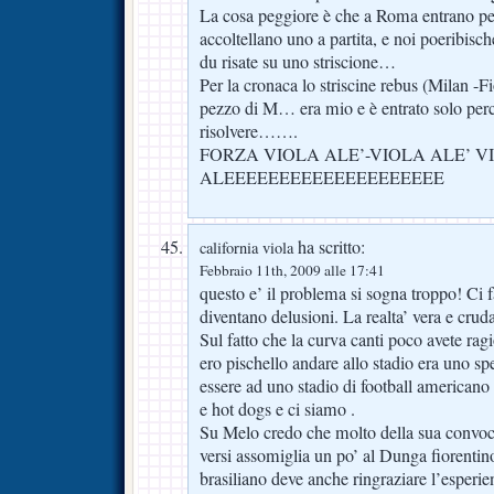
La cosa peggiore è che a Roma entrano pe
accoltellano uno a partita, e noi poeribisch
du risate su uno striscione…
Per la cronaca lo striscine rebus (Milan -F
pezzo di M… era mio e è entrato solo per
risolvere…….
FORZA VIOLA ALE’-VIOLA ALE’ V
ALEEEEEEEEEEEEEEEEEEEE
ha scritto:
california viola
Febbraio 11th, 2009 alle 17:41
questo e’ il problema si sogna troppo! Ci 
diventano delusioni. La realta’ vera e crud
Sul fatto che la curva canti poco avete ra
ero pischello andare allo stadio era uno s
essere ad uno stadio di football america
e hot dogs e ci siamo .
Su Melo credo che molto della sua convoca
versi assomiglia un po’ al Dunga fiorentino 
brasiliano deve anche ringraziare l’esperien