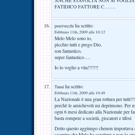
ANCHE STAVOLTA NON SI VOGLI
FATIDICO FATTORE C…….
ha scritto:
poerivecchi
Febbraio 11th, 2009 alle 10:12
Melo Melo sono io,
picchio tutti e prego Dio,
son fantastico,
super fantastico….
Io lo voglio a vita!!!!!!!
ha scritto:
Tanai
Febbraio 11th, 2009 alle 10:49
La Nazionale è una gran rottura per tutti!!!
perchè le amichevoli mi deprimono. Per 
ogni 6 mesi dedicato alla Nazionale per fa
basta rompere a società, giocatori e tifosi
Detto questo aggiungo chenon importava as
scoprire che Melo ha carattere e non lo sp