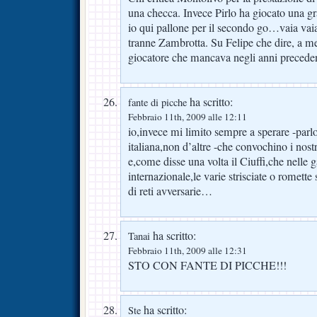
una checca. Invece Pirlo ha giocato una gr
io qui pallone per il secondo go…vaia vaia,
tranne Zambrotta. Su Felipe che dire, a me
giocatore che mancava negli anni preceden
ha scritto:
fante di picche
Febbraio 11th, 2009 alle 12:11
io,invece mi limito sempre a sperare -parl
italiana,non d’altre -che convochino i nost
e,come disse una volta il Ciuffi,che nelle 
internazionale,le varie strisciate o romett
di reti avversarie…
ha scritto:
Tanai
Febbraio 11th, 2009 alle 12:31
STO CON FANTE DI PICCHE!!!
ha scritto:
Ste