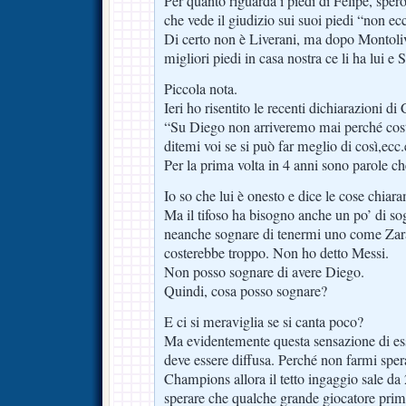
Per quanto riguarda i piedi di Felipe, spero
che vede il giudizio sui suoi piedi “non ecc
Di certo non è Liverani, ma dopo Montoli
migliori piedi in casa nostra ce li ha lui e 
Piccola nota.
Ieri ho risentito le recenti dichiarazioni di
“Su Diego non arriveremo mai perché cost
ditemi voi se si può far meglio di così,ecc.
Per la prima volta in 4 anni sono parole c
Io so che lui è onesto e dice le cose chiar
Ma il tifoso ha bisogno anche un po’ di so
neanche sognare di tenermi uno come Zara
costerebbe troppo. Non ho detto Messi.
Non posso sognare di avere Diego.
Quindi, cosa posso sognare?
E ci si meraviglia se si canta poco?
Ma evidentemente questa sensazione di es
deve essere diffusa. Perché non farmi spe
Champions allora il tetto ingaggio sale da
sperare che qualche grande giocatore prim