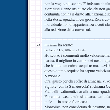
non la voglio più sentire.E’ infestata da ultr
giornalisti.Hanno insinuato che chi non gioc
continuità non ha il diritto alla nazionale
nella stessa squadra in cui gioca Riccardo
individuale,non di appartenenza a certi clu
alla redazione della curva sud.
ha scritto:
marianna
Febbraio 11th, 2009 alle 15:44
Ho scorso i commenti molto velocemente, 
partita, il migliore in campo dei nostri ra
che ha fatto un ottimo acquisto ma…..vi si
questo ottimo acquisto ha saputo valorizzar
Nazionale.
Ora, giusto per chi soffre di amnesia, vi v
Signore (con la S maiuscola) si chiama Ce
Prandelli….dimenticavo allena una squad
Fiorentina….e…credo sia quarta….alla facc
male…..in casa e fuori casa!
Montolivo, non considerato da nessuno, no