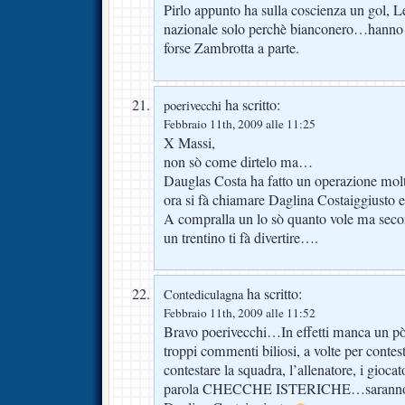
Pirlo appunto ha sulla coscienza un gol, L
nazionale solo perchè bianconero…hanno fa
forse Zambrotta a parte.
ha scritto:
poerivecchi
Febbraio 11th, 2009 alle 11:25
X Massi,
non sò come dirtelo ma…
Dauglas Costa ha fatto un operazione mol
ora si fà chiamare Daglina Costaiggiusto e
A compralla un lo sò quanto vole ma seco
un trentino ti fà divertire….
ha scritto:
Contediculagna
Febbraio 11th, 2009 alle 11:52
Bravo poerivecchi…In effetti manca un pò 
troppi commenti biliosi, a volte per contest
contestare la squadra, l’allenatore, i gioca
parola CHECCHE ISTERICHE…saranno si