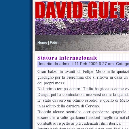
Home |
Foto
Statura internazionale
Inserito da admin il 11 Feb 2009 6:27 am. Catego
Gran balzo in avanti di Felipe Melo nelle quotaz
guadagno per la Fiorentina che si ritrova in casa un
dei propri mezzi.
Nel primo tempo contro l’Italia ha giocato come ev
Dunga, poi ha cominciato a muoversi come fa quando 
E’ stato davvero un ottimo esordio, e quello di Melo
in assoluto della carriera di Corvino.
Ricordo alcune scettiche corrispondenze spagnole n
essere che a volte qualcuno funzioni meglio da noi c
combattivo rispetto ai più cadenzati ritmi iberici.
Intanto però domenica mancherà e non sarà facile sost