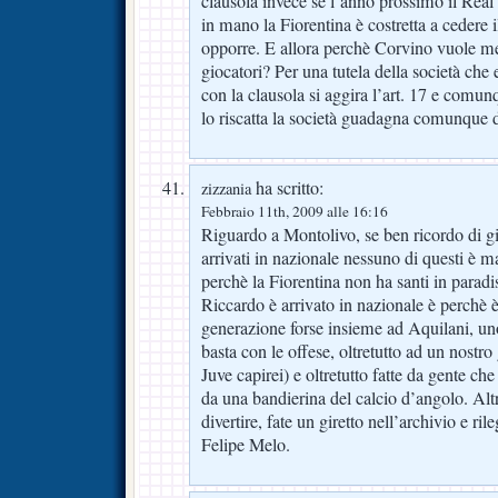
clausola invece se l’anno prossimo il Rea
in mano la Fiorentina è costretta a cedere i
opporre. E allora perchè Corvino vuole met
giocatori? Per una tutela della società che 
con la clausola si aggira l’art. 17 e comunq
lo riscatta la società guadagna comunque d
ha scritto:
zizzania
Febbraio 11th, 2009 alle 16:16
Riguardo a Montolivo, se ben ricordo di gi
arrivati in nazionale nessuno di questi è 
perchè la Fiorentina non ha santi in paradi
Riccardo è arrivato in nazionale è perchè è
generazione forse insieme ad Aquilani, un
basta con le offese, oltretutto ad un nostro
Juve capirei) e oltretutto fatte da gente ch
da una bandierina del calcio d’angolo. Altr
divertire, fate un giretto nell’archivio e r
Felipe Melo.