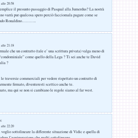
 alle 20:58
emplice il presunto passaggio di Pasqual alla Jumerdus? La nostrà
ino varrà pur qualcosa spero perciò facciomala pagare come se
rando Ronaldino………..
 alle 21:18
male che un contratto (tale e’ una scrittura privata) valga meno di
“condominiale” come quello della Lega ? Ti sei anche te David
alia ?
 le traversie commerciali per vedere rispettato un contratto di
armente firmato, diventeresti scettico anche te.
ato, ma qui se non si cambiano le regole siamo al far west.
o:
 alle 22:20
voglio sottolineare la differente situazione di Vidic e quella di
udere l’equiparazione che molti sottolineano.