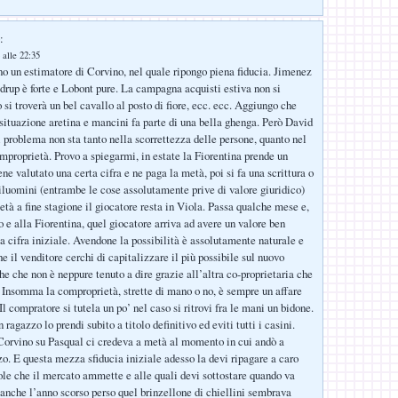
:
 alle 22:35
o un estimatore di Corvino, nel quale ripongo piena fiducia. Jimenez
drup è forte e Lobont pure. La campagna acquisti estiva non si
o si troverà un bel cavallo al posto di fiore, ecc. ecc. Aggiungo che
situazione aretina e mancini fa parte di una bella ghenga. Però David
l problema non sta tanto nella scorrettezza delle persone, quanto nel
mproprietà. Provo a spiegarmi, in estate la Fiorentina prende un
ne valutato una certa cifra e ne paga la metà, poi si fa una scrittura o
tiluomini (entrambe le cose assolutamente prive di valore giuridico)
età a fine stagione il giocatore resta in Viola. Passa qualche mese e,
o e alla Fiorentina, quel giocatore arriva ad avere un valore ben
la cifra iniziale. Avendone la possibilità è assolutamente naturale e
 il venditore cerchi di capitalizzare il più possibile sul nuovo
he che non è neppure tenuto a dire grazie all’altra co-proprietaria che
. Insomma la comproprietà, strette di mano o no, è sempre un affare
 Il compratore si tutela un po’ nel caso si ritrovi fra le mani un bidone.
 ragazzo lo prendi subito a titolo definitivo ed eviti tutti i casini.
orvino su Pasqual ci credeva a metà al momento in cui andò a
zzo. E questa mezza sfiducia iniziale adesso la devi ripagare a caro
ole che il mercato ammette e alle quali devi sottostare quando va
nche l’anno scorso perso quel brinzellone di chiellini sembrava