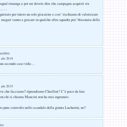
squal rimanga e poi mi dovete dire che campagna acquisti sta
no……
istato per intero un solo giocatore e cosi’ rischiamo di valorizzare
 magari vanno a giocare in qualche altra squadra piu’ blasonata della
scritto:
 alle 20:14
 un secondo caso vidic…
 alle 20:15
Juve che facciamo? riprendiamo Chiellini? C’è poco da fare
on chi si chiama Mancini non ha mia ingranato.
ato pure coinvolto nello scandalo della giunta Lucherini, no?
to: