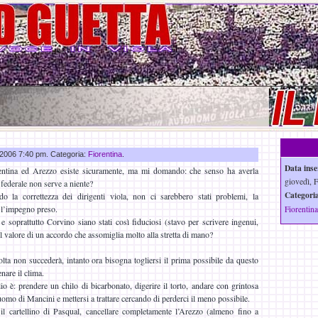
b 2006 7:40 pm. Categoria:
Fiorentina
.
Data inse
orentina ed Arezzo esiste sicuramente, ma mi domando: che senso ha averla
giovedì, 
 federale non serve a niente?
Categoria
do la correttezza dei dirigenti viola, non ci sarebbero stati problemi, la
o l’impegno preso.
Fiorentina
soprattutto Corvino siano stati così fiduciosi (stavo per scrivere ingenui,
 valore di un accordo che assomiglia molto alla stretta di mano?
olta non succederà, intanto ora bisogna togliersi il prima possibile da questo
nare il clima.
o è: prendere un chilo di bicarbonato, digerire il torto, andare con grintosa
omo di Mancini e mettersi a trattare cercando di perderci il meno possibile.
il cartellino di Pasqual, cancellare completamente l’Arezzo (almeno fino a