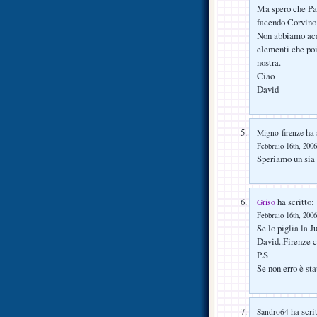
Ma spero che Pa
facendo Corvi
Non abbiamo acqu
elementi che poi
nostra.
Ciao
David
ha 
Migno-firenze
Febbraio 16th, 2006
Speriamo un sia
ha scritto:
Griso
Febbraio 16th, 2006
Se lo piglia la 
David..Firenze c
P.S
Se non erro è st
ha scrit
Sandro64