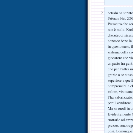
ha scritto
belushi
Febbraio 16th, 2006
Premetto che son
non è male, Krol
discute, di sicur
conosco bene la 
in questo caso, i
sistema della co
giocatore che vie
un patto fra gen
che per l’altra m
grazie a se stess
superiore a quel
comprensibile che
valore, visto anc
l’ha valorizzato
per il venditore.
Ma se credi in un
Evidentemente C
trattarlo ad are
prezzo, sono reg
così. Comunque a