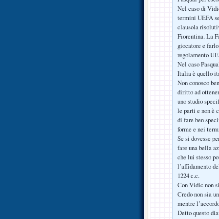
Nel caso di Vidi
termini UEFA sen
clausola risolut
Fiorentina. La Fi
giocatore e farlo
regolamento UE
Nel caso Pasqual
Italia è quello i
Non conosco bene
diritto ad ottene
uno studio specif
le parti e non è
di fare ben speci
forme e nei termi
Se si dovesse pe
fare una bella a
che lui stesso po
l’affidamento del
1224 c.c.
Con Vidic non si 
Credo non sia un 
mentre l’accordo
Detto questo dia