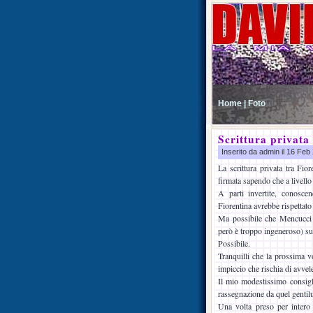
Home |
Foto
Scrittura privata
Inserito da admin il 16 Fe
La scrittura privata tra Fi
firmata sapendo che a livello
A parti invertite, conoscen
Fiorentina avrebbe rispettat
Ma possibile che Mencucci e 
però è troppo ingeneroso) sul
Possibile.
Tranquilli che la prossima v
impiccio che rischia di avvele
Il mio modestissimo consigli
rassegnazione da quel gentilu
Una volta preso per intero 