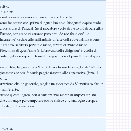
critto:
 alle 20:06
 credo di essere completamente d’accordo con te.
vorrei far notare che, prima di ogni altra cosa, bisognerà capire quale
a posizione di Pasqual. Se il giocatore vuole davvero più di ogni altra
Firenze, non credo ci saranno problemi. Se non fosse così, se
ttimamente) cedere alle miliardarie offerte della Juve, allora è bene
tutti atto, scrittura privata o meno, stretta di mano o meno.
Fiorentina di quest’anno (e la bravura della dirigenza) è quella di
unito e, almeno apparentemente, orgoglioso del progetto per il quale
une partite, ha giocato da Vieirà, Brocchi sembra meglio di Gattuso.
iocatore che stia facendo peggio rispetto alle aspettative (forse il
nov….
strazione che, in generale, meglio un giocatore da 80 motivato che un
indifferente.
endo questa logica, non si vincerà mai niente di importante, ma
che comunque per competere con le strisce e le analoghe europee,
 tante, tantissime cose.
:
 alle 20:09