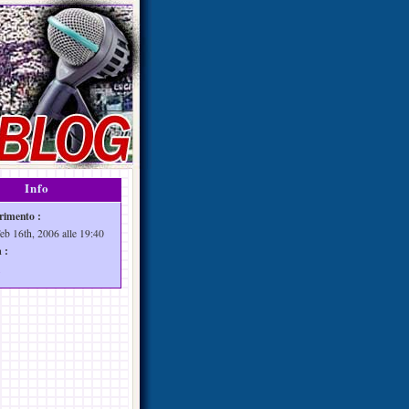
Info
rimento :
Feb 16th, 2006 alle 19:40
 :