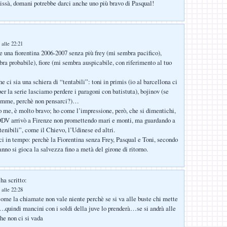
issà, domani potrebbe darci anche uno più bravo di Pasqual!
 alle 22:21
re una fiorentina 2006-2007 senza più frey (mi sembra pacifico),
ra probabile), fiore (mi sembra auspicabile, con riferimento al tuo
 ci sia una schiera di “tentabili”: toni in primis (io al barcellona ci
per la serie lasciamo perdere i paragoni con batistuta), bojinov (se
somme, perchè non pensarci?)…
 me, è molto bravo; ho come l’impressione, però, che si dimentichi,
 DDV arrivò a Firenze non promettendo mari e monti, ma guardando a
tenibili”, come il Chievo, l’Udinese ed altri.
ci in tempo: perchè la Fiorentina senza Frey, Pasqual e Toni, secondo
nno si gioca la salvezza fino a metà del girone di ritorno.
ha scritto:
 alle 22:28
come la chiamate non vale niente perchè se si va alle buste chi mette
….quindi mancini con i soldi della juve lo prenderà…se si andrà alle
he non ci si vada