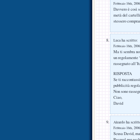
Febbraio 16th, 2006
Davvero è così s
metà del cartell
stessero comp
ha scritto:
Luca
Febbraio 16th, 2006
Ma ti sembra nor
un regolamente 
rassegnato all’It
RISPOSTA
Se ti raccontassi
pubblicità regol
Non sono rassegn
Ciao,
David
ha scritt
Aleardo
Febbraio 16th, 2006
Scusa David, ma 
Pasqual per escl