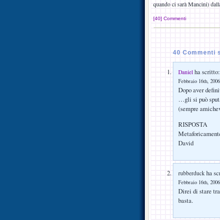
quando ci sarà Mancini) dalla
[40] Commenti
40 Commenti s
ha scritto:
Daniel
Febbraio 16th, 2006
Dopo aver defini
…gli si può sput
(sempre amichev
RISPOSTA
Metaforicamen
David
ha scr
rubberduck
Febbraio 16th, 2006
Direi di stare tr
basta.