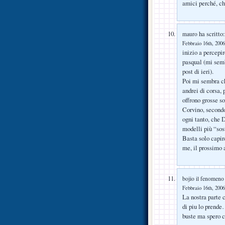
amici perché, ch
ha scritto:
mauro
Febbraio 16th, 2006
inizio a percepi
pasqual (mi semb
post di ieri).
Poi mi sembra che
andrei di corsa, 
offrono grosse 
Corvino, secondo
ogni tanto, che
modelli più “sos
Basta solo capir
me, il prossimo a
bojio il fenomeno
Febbraio 16th, 2006
La nostra parte 
di piu lo prende
buste ma spero c