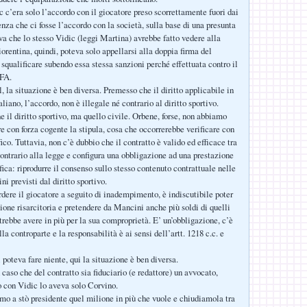
c c’era solo l’accordo con il giocatore preso scorrettamente fuori dai
za che ci fosse l’accordo con la società, sulla base di una presunta
iva che lo stesso Vidic (leggi Martina) avrebbe fatto vedere alla
orentina, quindi, poteva solo appellarsi alla doppia firma del
 squalificare subendo essa stessa sanzioni perché effettuata contro il
FA.
, la situazione è ben diversa. Premesso che il diritto applicabile in
taliano, l’accordo, non è illegale né contrario al diritto sportivo.
 il diritto sportivo, ma quello civile. Orbene, forse, non abbiamo
re con forza cogente la stipula, cosa che occorrerebbe verificare con
ico. Tuttavia, non c’è dubbio che il contratto è valido ed efficace tra
 contrario alla legge e configura una obbligazione ad una prestazione
fica: riprodurre il consenso sullo stesso contenuto contrattuale nelle
ni previsti dal diritto sportivo.
rdere il giocatore a seguito di inadempimento, è indiscutibile poter
zione risarcitoria e pretendere da Mancini anche più soldi di quelli
trebbe avere in più per la sua comproprietà. E’ un’obbligazione, c’è
la controparte e la responsabilità è ai sensi dell’artt. 1218 c.c. e
poteva fare niente, qui la situazione è ben diversa.
caso che del contratto sia fiduciario (e redattore) un avvocato,
 con Vidic lo aveva solo Corvino.
mo a stò presidente quel milione in più che vuole e chiudiamola tra