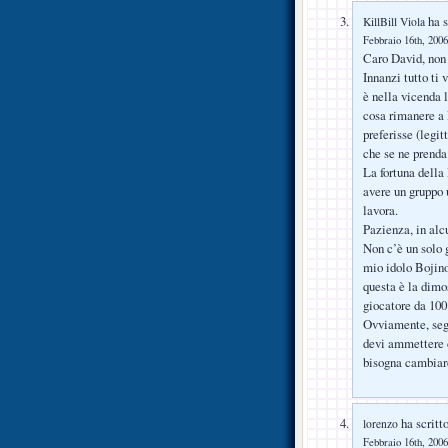
ha s
KillBill Viola
Febbraio 16th, 2006
Caro David, non
Innanzi tutto ti 
è nella vicenda l
cosa rimanere a 
preferisse (legi
che se ne prenda 
La fortuna della 
avere un gruppo 
lavora.
Pazienza, in alc
Non c’è un solo g
mio idolo Boji
questa è la dimo
giocatore da 100 
Ovviamente, segu
devi ammettere 
bisogna cambiare
ha scritto
lorenzo
Febbraio 16th, 2006