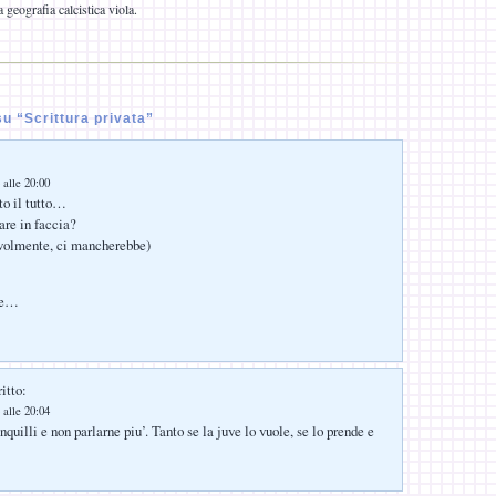
 geografia calcistica viola.
u “Scrittura privata”
 alle 20:00
to il tutto…
are in faccia?
olmente, ci mancherebbe)
te…
itto:
 alle 20:04
anquilli e non parlarne piu’. Tanto se la juve lo vuole, se lo prende e